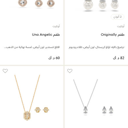
2 ألوان
أوتليت
أوتليت
طقم Originally
طقم Una Angelic
ترصيع بافيه، لؤلؤ كريستال، لون أبيض، طلاء روديوم
قطع مُستدير، لون أبيض، لمسة نهائية من الذهب الوردي عيار 18 قيراط