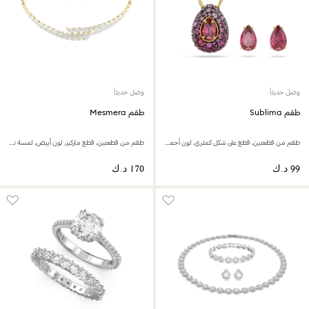
وصل حديثاً
وصل حديثاً
طقم Sublima
طقم Mesmera
طقم من قطعتين، قطع على شكل كمثرى، لون أحمر، لمسة نهائية من الذهب عيار 18 قيراط
طقم من قطعتين، قطع ماركيز، لون أبيض، لمسة نهائية من الذهب عيار 18 قيراط