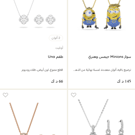
2 ألوان
أوتليت
سوار Minions جيمس وهنري
طقم Una
ترصيع بافيه، ألوان متعددة، لمسة نهائية من الذهب عيار 18 قيراط
قطع متنوع، لون أبيض، طلاء روديوم