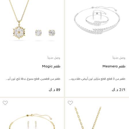
وصل حديثاً
وصل حديثاً
طقم Mesmera
طقم Magic
طقم من 3 قطع، قطع ماركيز، لون أبيض، طلاء روديوم
طقم من قطعتين، قطع متنوع، ندفة ثلج، لون أبيض، لمسة نهائية من الذهب عيار 18 قيراط