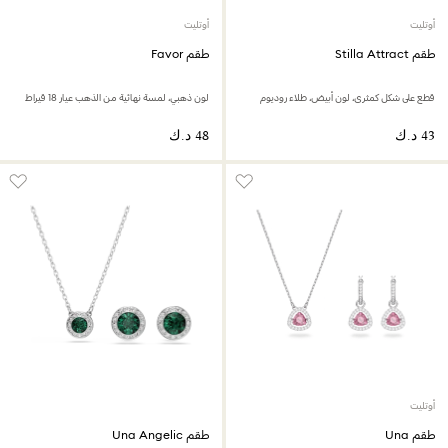
أوتليت
أوتليت
طقم Stilla Attract
طقم Favor
قطع على شكل كمثرى، لون أبيض، طلاء روديوم
لون ذهبي، لمسة نهائية من الذهب عيار 18 قيراط
أوتليت
طقم Una
طقم Una Angelic