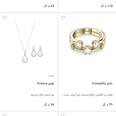
أوتليت
خاتم Constella
طقم Enlace
طقم من قطعتين، قطع مُستدير، لون أبيض، لمسة نهائية من الذهب عيار 18 قيراط
لون أبيض، طلاء روديوم