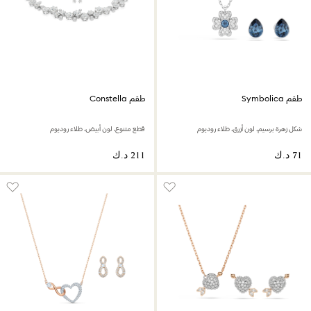
طقم Symbolica
طقم Constella
شكل زهرة برسيم، لون أزرق، طلاء روديوم
قطع متنوع، لون أبيض، طلاء روديوم