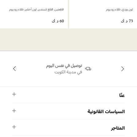
لون وردي، طلاء روديوم
قطعتين، قطع مُستدير، لون أخضر، طلاء روديوم
توصيل في نفس اليوم
في مدينة الكويت
عنّا
النشرة الأخبارية
السياسات القانونية
الأسئلة الشائعة
ماركة سواروفسكي
الشروط والأحكام
دليل المقاسات
المتاجر
سياسة الخصوصية
اتصل بنا
برنامج الولاء ميوز
واتساب