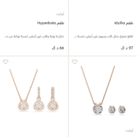
أوتليت
طقم Idyllia
طقم Hyperbola
قطع متنوع، شكل قلب وسهم، لون أبيض، لمسة نهائية من الذهب الوردي عيار 18 قيراط
شكل لا نهاية وقلب، لون أبيض، لمسة نهائية من معادن مختلطة
أوتليت