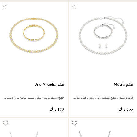
طقم Matrix
طقم Una Angelic
لؤلؤ كريستال، قطع مُستدير، لون أبيض، طلاء روديوم
قطع مُستدير، لون أبيض، لمسة نهائية من الذهب عيار 18 قيراط