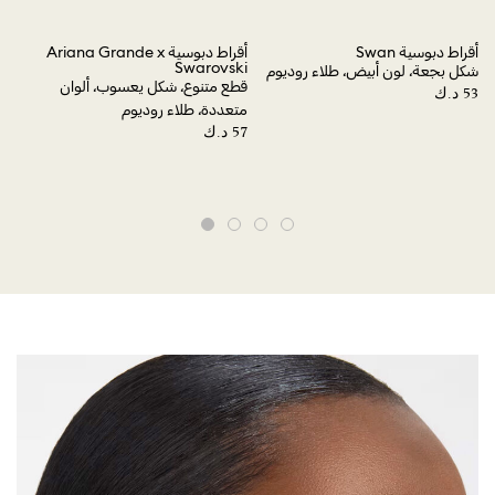
أقراط دبوسية Swan
أقراط دبوسية Ariana Grande x
ski
Swarovski
شكل بجعة، لون أبيض، طلاء روديوم
قطع متنوع، شكل يعسوب، ألوان
لؤل
متعددة، طلاء روديوم
لون