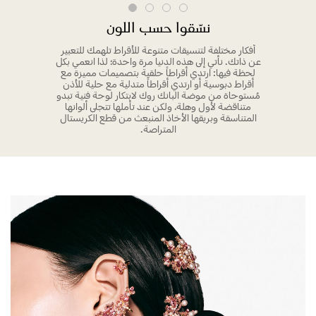
نسّقوا حسب اللون
أفكار مختلفة لتنسيقات متنوعة للأقراط تلهمك للتعبير
عن ذاتك. نأتي إلى هذه الدنيا مرة واحدة؛ لذا انعمي بكل
لحظة فيها: ارتدي أقراطاً حلقية بتصميمات مميزة مع
أقراط دبوسية أو ارتدي أقراطاً متدلية مع حلية للأذن
مُستوحاة من موضة البانك روك لابتكار لوحة فنية تبدو
متناقضة لأول وهلة، ولكن عند تأملها تتجلى ألوانها
المتناسقة وبريقها الأخاذ المنبعث من قطع الكريستال
المتراصة.