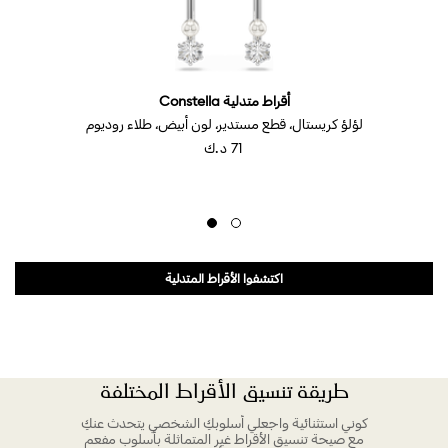
أقراط متدلية Constella
لؤلؤ كريستال، قطع مستدير، لون أبيض، طلاء روديوم
⁦71⁩ د.ك
اكتشفوا الأقراط المتدلية
طريقة تنسيق الأقراط المختلفة
كوني استثنائية واجعلي أسلوبكِ الشخصي يتحدث عنكِ
مع صيحة تنسيق الأقراط غير المتماثلة بأسلوب مفعم