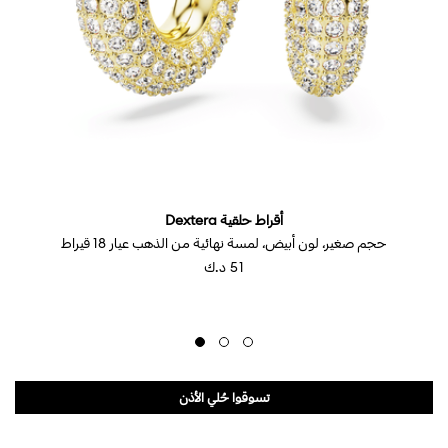
أقراط حلقية Dextera
حجم صغير، لون أبيض، لمسة نهائية من الذهب عيار 18 قيراط
⁦51⁩ د.ك
تسوقوا حُلي الأذن