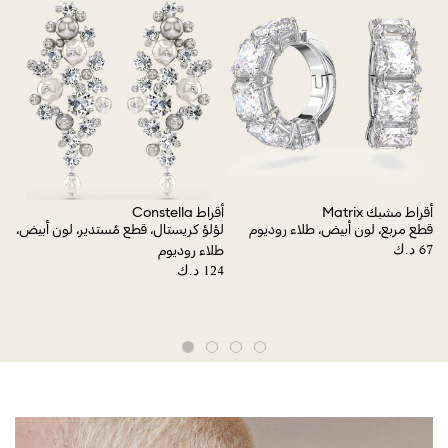
gon
ier
أقراط مشبك Matrix
أقراط Constella
قطع مربع، لون أبيض، طلاء روديوم
لؤلؤ كريستال، قطع مُستدير، لون أبيض،
طلاء روديوم