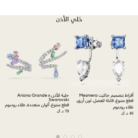
حُلي الأذن
حلية 
قطع
لمسة
أقراط بتصميم جاكيت Mesmera
حلية للأذن Ariana Grande x
Swarovski
م
قطع متنوع، قابلة للفصل، لون أزرق،
قطع متنوع، ألوان متعددة، طلاء روديوم
طلاء روديوم