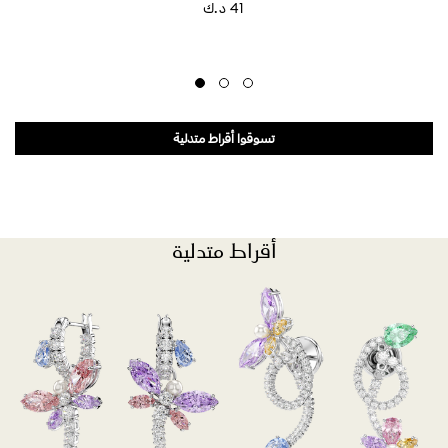
⁦41⁩ د.ك
تسوقوا أقراط متدلية
أقراط متدلية