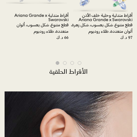
أقراط متدلية وحلية خلف الأذن
أقراط متدلية Ariana Grande x
أقرا
Swarovski
Ariana Grande x Swarovski
تصم
وم
قطع متنوع، شكل يعسوب، شكل زهرة،
قطع متنوع، شكل يعسوب، ألوان
متع
ألوان متعددة، طلاء روديوم
متعددة، طلاء روديوم
18 قيراط
الأقراط الحلقية