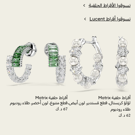
تسوقوا الأقراط الحلقية
تسوقوا أقراط Lucent
أقراط حلقية Matrix
أقراط حلقية Matrix
أقرا
لؤلؤ كريستال، قطع مُستدير، لون أبيض،
قطع متنوع، لون أخضر، طلاء روديوم
قطع
طلاء روديوم