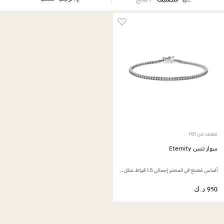
معتمد من IGI
سوار تنس Eternity
ألماس مُصنع في المختبر إجمالي 1.5 قيراط، شكل دائري، ذهب أبيض عيار 18 قيراط