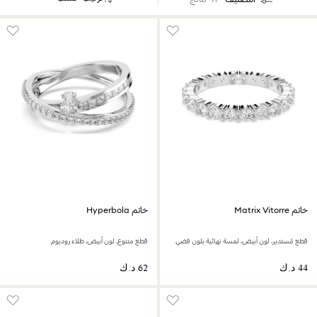
خاتم Matrix Vitorre
خاتم Hyperbola
قطع مُستدير، لون أبيض، لمسة نهائية بلون فضي
قطع متنوع، لون أبيض، طلاء روديوم