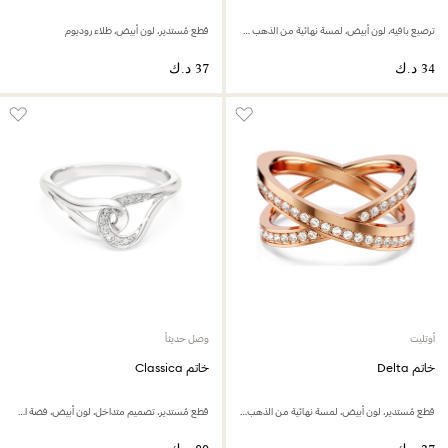
ترصيع بافيه، لون أبيض، لمسة نهائية من الذهب عيار 18 قيراط
قطع مُستدير، لون أبيض، طلاء روديوم
أوتليت
وصل حديثاً
خاتم Delta
خاتم Classica
قطع مُستدير، لون أبيض، لمسة نهائية من الذهب الوردي عيار 18 قيراط
قطع مُستدير، تصميم متداخل، لون أبيض، فضة استرليني