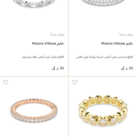
وصل حديثاً
وصل حديثاً
خاتم Matrix Vittore
خاتم Matrix Vittore
قطع مُستدير، لون أبيض، لمسة نهائية بلون فضي
قطع ماركيز،‏‎ لون أبيض،‎ طلاء روديوم