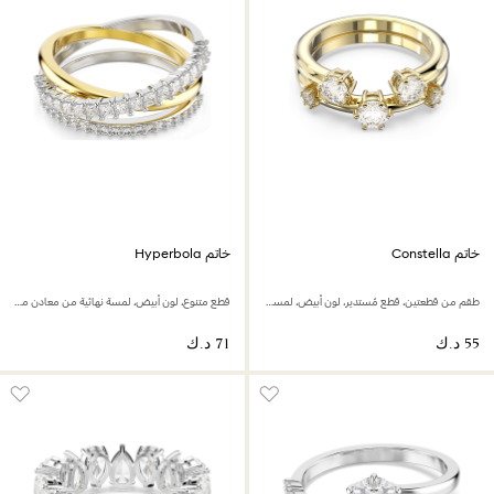
خاتم Constella
خاتم Hyperbola
طقم من قطعتين، قطع مُستدير، لون أبيض، لمسة نهائية من الذهب عيار 18 قيراط
قطع متنوع، لون أبيض، لمسة نهائية من معادن مختلطة