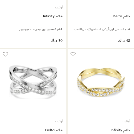
أوتليت
خاتم Delta
خاتم Infinity
قطع مُستدير، لون أبيض، لمسة نهائية من الذهب عيار 18 قيراط
قطع مُستدير، لون أبيض، طلاء روديوم
أوتليت
أوتليت
خاتم Infinity
خاتم Delta