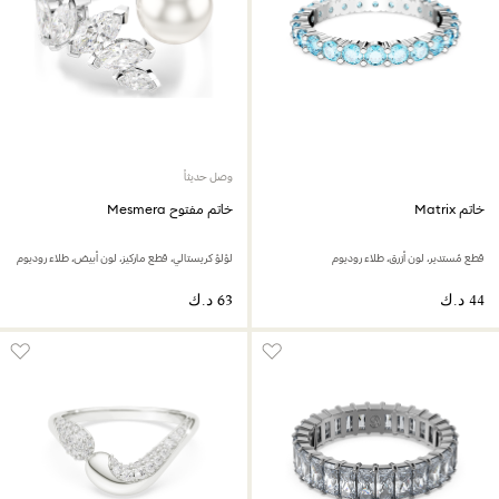
وصل حديثاً
خاتم Matrix
خاتم مفتوح Mesmera
قطع مُستدير، لون أزرق، طلاء روديوم
لؤلؤ كريستالي، قطع ماركيز، لون أبيض، طلاء روديوم