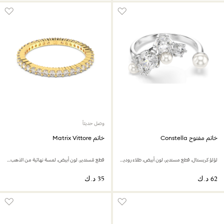
وصل حديثاً
خاتم مفتوح Constella
خاتم Matrix Vittore
لؤلؤ كريستال، قطع مستدير، لون أبيض، طلاء روديوم
قطع مُستدير، لون أبيض، لمسة نهائية من الذهب عيار 18 قيراط