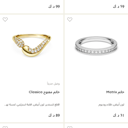
وصل حديثاً
خاتم Matrix
خاتم مفتوح Classica
لون أبيض، طلاء روديوم
قطع مُستدير، لون أبيض، فضة استرليني، لمسة نهائية من الذهب عيار 18 قيراط