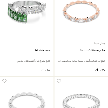
وصل حديثاً
خاتم Matrix Vittore
خاتم Matrix
قطع ماركيز،‎ لون أبيض،‎ لمسة نهائية من الذهب الوردي عيار 18 قيراط
قطع متنوع، لون أخضر، طلاء روديوم