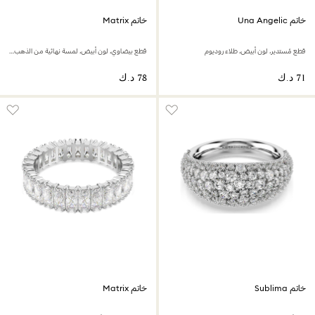
خاتم Una Angelic
خاتم Matrix
قطع مُستدير، لون أبيض، طلاء روديوم
قطع بيضاوي، لون أبيض، لمسة نهائية من الذهب عيار 18 قيراط
خاتم Sublima
خاتم Matrix