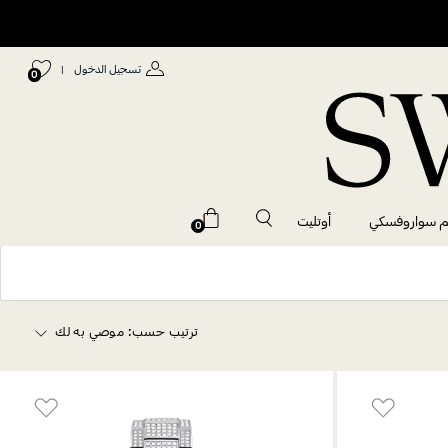
تسجيل الدخول
|
0
م سواروفسكي
أوتليت
0
ترتيب حسب:
موصي به لك