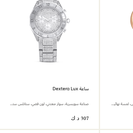
ساعة Dextera Lux
صناعة سويسرية، سوار معدني، لون أبيض، لمسة نهائية بلون ذهبي وردي
صناعة سويسرية، سوار معدني، لون فضي، ستانلس ستيل