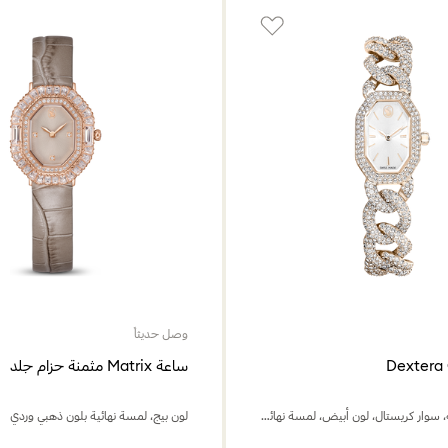
وصل حديثاً
ساعة Matrix مثمنة حزام جلد
صناعة سويسرية، سوار كريستال، لون أبيض، لمسة نهائية بلون ذهبي شامبين
لون بيج، لمسة نهائية بلون ذهبي وردي