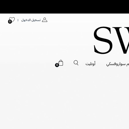
تسجيل الدخول
|
0
م سواروفسكي
أوتليت
0