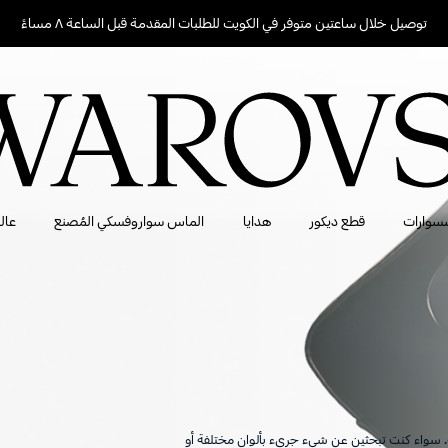
توصيل خلال ساعتين متوفر في الكويت للطلبات المقدمة قبل الساعة ٨ مساءً
سوارات
قطع ديكور
هدايا
الماس سواروفسكي المُصنع
عال
ف. سواء كنت تبحثين عن شيء جريء بألوان مختلفة أو