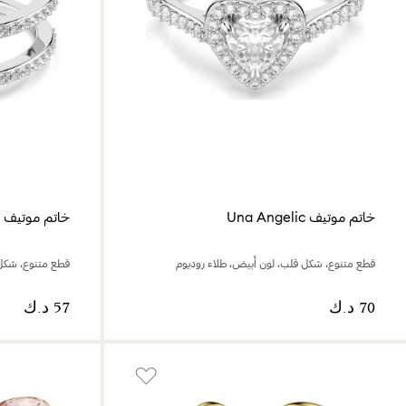
خاتم موتيف Una Angelic
خاتم موتيف Idyllia
قطع متنوع، شكل قلب، لون أبيض، طلاء روديوم
قطع متنوع، شكل 