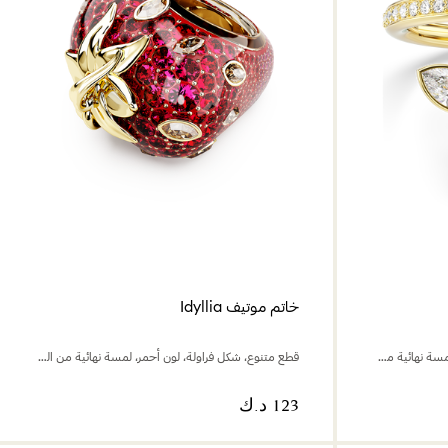
خاتم موتيف Idyllia
قطع متنوع، شكل نحلة، ألوان متعددة، لمسة نهائية من الذهب عيار 18 قيراط
قطع متنوع، شكل فراولة، لون أحمر، لمسة نهائية من الذهب عيار 18 قيراط