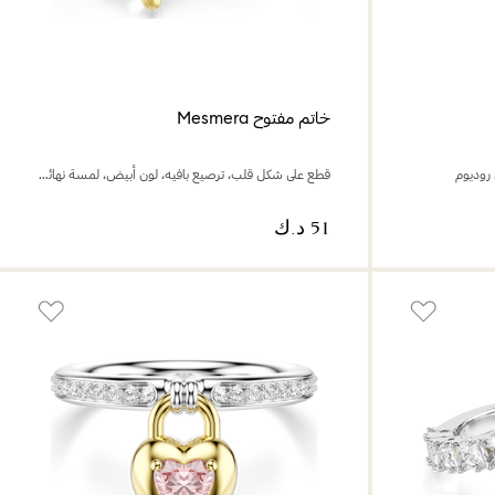
خاتم مفتوح Mesmera
روديوم
قطع على شكل قلب، ترصيع بافيه، لون أبيض، لمسة نهائية من الذهب عيار 18 قيراط