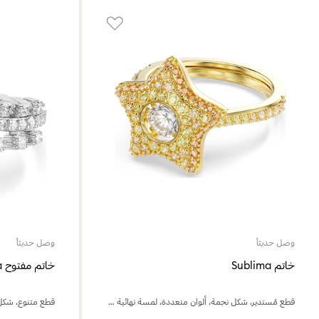
وصل حديثاً
وصل حديثاً
خاتم Sublima
خاتم مفتوح Vienna
قطع مُستدير، شكل نجمة، ألوان متعددة، لمسة نهائية من الذهب عيار 18 قيراط
قطع متنوع، شكل 