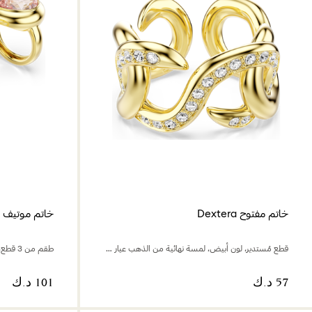
خاتم مفتوح Dextera
خاتم موتيف Gema
قطع مُستدير، لون أبيض، لمسة نهائية من الذهب عيار 18 قيراط