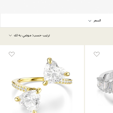
السعر
ترتيب حسب:
موصي به لك