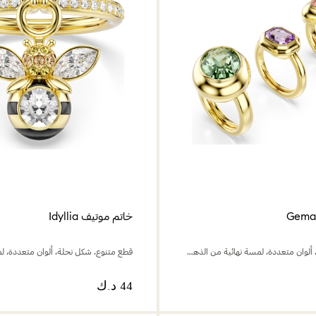
خاتم موتيف Idyllia
طقم من 3 قطع، ألوان متعددة، لمسة نهائية من الذهب عيار 18 قيراط