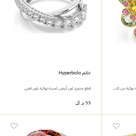
خاتم Hyperbola
قطع متنوع، شكل زهرة، لون أخضر، لمسة نهائية من الذهب عيار 18 قيراط
قطع متنوع، لون أبيض، لمسة نهائية بلون فضي