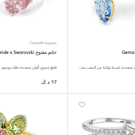
مجموعة Capsule
خاتم مفتوح Ariana Grande x Swarovski
قطع متنوع، ألوان متعددة، لمسة نهائية من الذهب عيار 18 قيراط
قطع متنوع، ألوان متعددة، طلاء روديوم