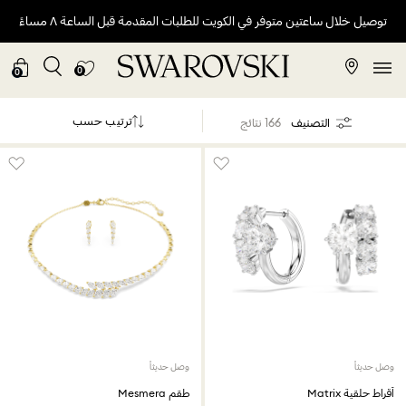
توصيل خلال ساعتين متوفر في الكويت للطلبات المقدمة قبل الساعة ٨ مساءً
0
0
ترتيب حسب
التصنيف
166 نتائج
وصل حديثاً
وصل حديثاً
أقراط حلقية Matrix
طقم Mesmera