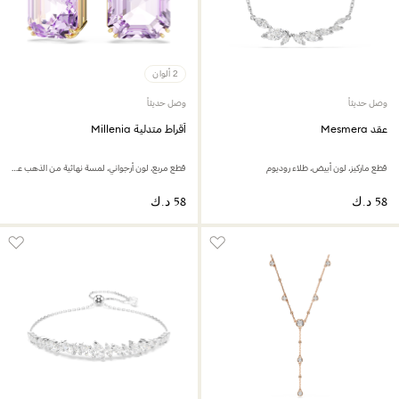
2 ألوان
وصل حديثاً
وصل حديثاً
عقد Mesmera
أقراط متدلية Millenia
قطع ماركيز، لون أبيض، طلاء روديوم
قطع مربع، لون أرجواني، لمسة نهائية من الذهب عيار 18 قيراط