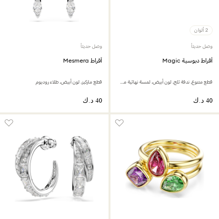
2 ألوان
وصل حديثاً
وصل حديثاً
أقراط دبوسية Magic
أقراط Mesmera
قطع متنوع، ندفة ثلج، لون أبيض، لمسة نهائية من الذهب عيار 18 قيراط
قطع ماركيز، لون أبيض، طلاء روديوم