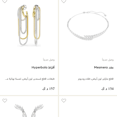
وصل حديثاً
وصل حديثاً
عقد Mesmera
أقراط Hyperbola
قطع ماركيز، لون أبيض، طلاء روديوم
طبقات، قطع مُستدير، لون أبيض، لمسة نهائية من معادن مختلطة