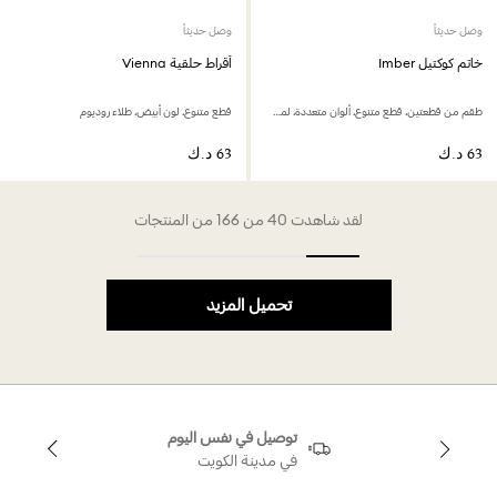
وصل حديثاً
وصل حديثاً
خاتم كوكتيل Imber
أقراط حلقية Vienna
طقم من قطعتين، قطع متنوع، ألوان متعددة، لمسة نهائية من الذهب عيار 18 قيراط
قطع متنوع، لون أبيض، طلاء روديوم
لقد شاهدت 40 من 166 من المنتجات
تحميل المزيد
توصيل في نفس اليوم
في مدينة الكويت