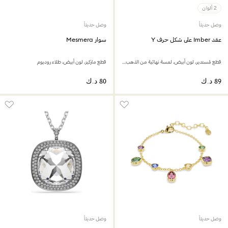
2 ألوان
وصل حديثاً
وصل حديثاً
عقد Imber على شكل حرف Y
سوار Mesmera
قطع مُستدير، لون أبيض، لمسة نهائية من الذهب الوردي عيار 18 قيراط
قطع ماركيز، لون أبيض، طلاء روديوم
وصل حديثاً
وصل حديثاً