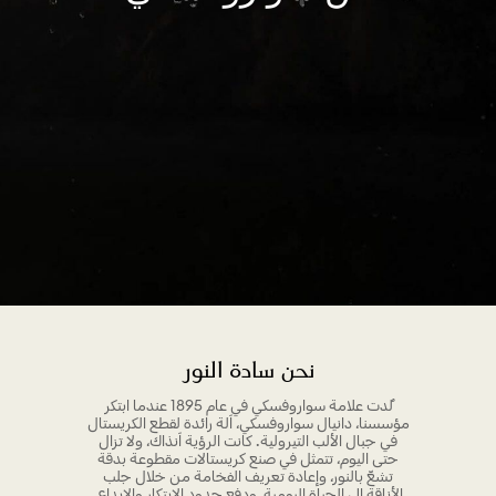
نحن سادة النور
ُلدت علامة سواروفسكي في عام 1895 عندما ابتكر
مؤسسنا، دانيال سواروفسكي، آلة رائدة لقطع الكريستال
في جبال الألب التيرولية. كانت الرؤية آنذاك، ولا تزال
حتى اليوم، تتمثل في صنع كريستالات مقطوعة بدقة
تشعّ بالنور، وإعادة تعريف الفخامة من خلال جلب
الأناقة إلى الحياة اليومية، ودفع حدود الابتكار والإبداع.