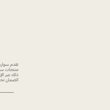
تقدم سوارو
منتجات سوا
ذلك عبر ال
وقت. قد تخ
الضرر الذي
سواروفسكي-
الإصلاح، أو
إيجاد نصائح