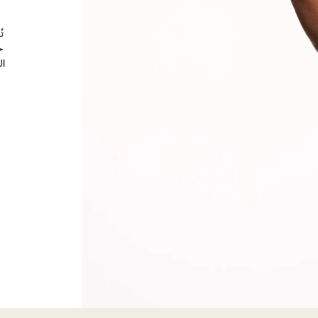
ت
خ
ال