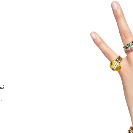
تُص
ل
س