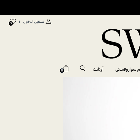
تسجيل الدخول
|
0
م سواروفسكي
أوتليت
0