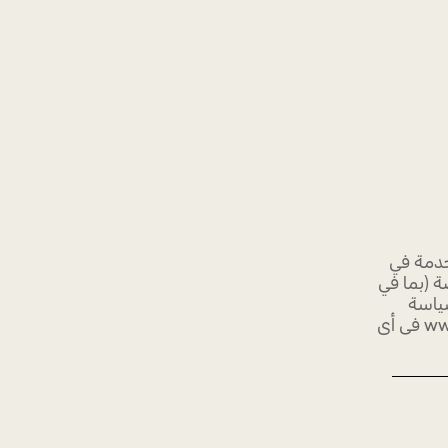
خدمة في
 (بما في
سياسة
الضمان تحت قسم رعاية العملاء على الموقع الإلكتروني www.swarovski.com في أي
ن سوى
و محاولة
ي. يمكن