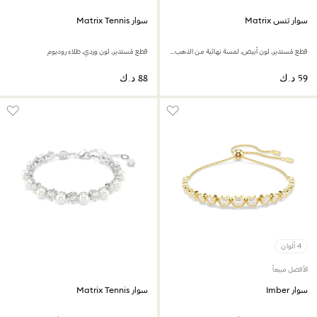
سوار تنس Matrix
سوار Matrix Tennis
قطع مُستدير، لون أبيض، لمسة نهائية من الذهب الوردي عيار 18 قيراط
قطع مُستدير، لون وردي، طلاء روديوم
4 ألوان
الأفضل مبيعاً
سوار Imber
سوار Matrix Tennis