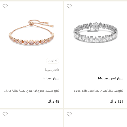
4 ألوان
الأفضل مبيعاً
سوار تنس Matrix
سوار Imber
قطع على شكل كمثرى، لون أبيض، طلاء روديوم
قطع مستدير متنوع، لون وردي، لمسة نهائية من الذهب الوردي عيار 18 قيراط