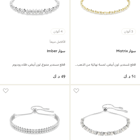
3 ألوان
4 ألوان
الأفضل مبيعاً
سوار Matrix
سوار Imber
قطع مُستدير، لون أبيض، لمسة نهائية من الذهب عيار 18 قيراط
قطع مستدير متنوع، لون أبيض، طلاء روديوم