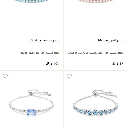
سوار تنس Matrix
سوار Matrix Tennis
قطع مُستدير، لون أبيض، لمسة نهائية من الذهب الوردي عيار 18 قيراط
قطع مُستدير، لون أزرق، طلاء روديوم