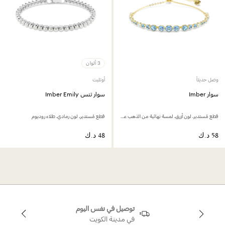
3 ألوان
وصل حديثاً
أوتليت
سوار Imber
سوار تنس Imber Emily
قطع مُستدير، لون أزرق، لمسة نهائية من الذهب عيار 18 قيراط
قطع مُستدير، لون رمادي، طلاء روديوم
توصيل في نفس اليوم
في مدينة الكويت