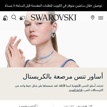
توصيل خلال ساعتين متوفر في الكويت للطلبات المقدمة قبل الساعة ٨ مساءً
0
0
أساور تنس مرصعة بالكريستال
تجسّد أساور التنس الأيقونية لدينا الأناقة. لقد صممناها على شكل خيط واحد من
الكريستالات الص
...
قراءة المزيد
ترتيب حسب
التصنيف
32 نتائج