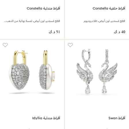
أقراط حلقية Constella
أقراط متدلية Constella
قطع مُستدير، لون أبيض، طلاء روديوم
قطع مُستدير، لون أبيض، لمسة نهائية من الذهب عيار 18 قيراط
أقراط Swan
أقراط متدلية Idyllia