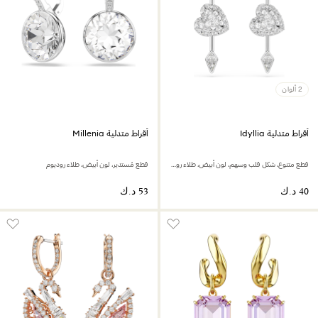
2 ألوان
أقراط متدلية Idyllia
أقراط متدلية Millenia
قطع متنوع، شكل قلب وسهم، لون أبيض، طلاء روديوم
قطع مُستدير، لون أبيض، طلاء روديوم