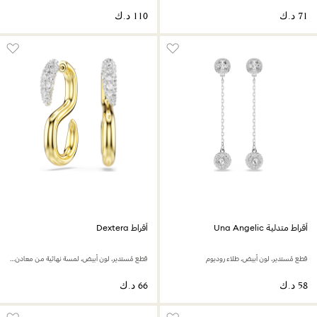
أقراط متدلية Una Angelic
أقراط Dextera
قطع مُستدير، لون أبيض، طلاء روديوم
قطع مُستدير، لون أبيض، لمسة نهائية من معادن مختلطة