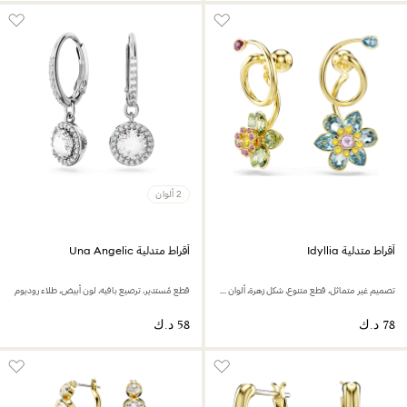
2 ألوان
أقراط متدلية Idyllia
أقراط متدلية Una Angelic
تصميم غير متماثل، قطع متنوع، شكل زهرة، ألوان متعددة، لمسة نهائية من الذهب عيار 18 قيراط
قطع مُستدير، ترصيع بافيه، لون أبيض، طلاء روديوم