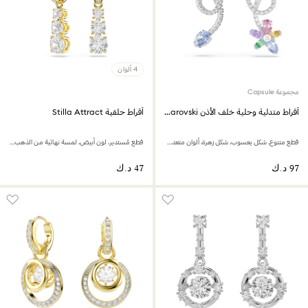
4 ألوان
مجموعة Capsule
أقراط متدلية وحلية خلف الأذن Ariana Grande x Swarovski
أقراط حلقية Stilla Attract
قطع متنوع، شكل يعسوب، شكل زهرة، ألوان متعددة، طلاء روديوم
قطع مُستدير، لون أبيض، لمسة نهائية من الذهب عيار 18 قيراط