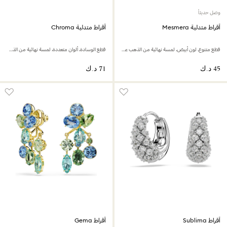
وصل حديثاً
أقراط متدلية Mesmera
أقراط متدلية Chroma
قطع متنوع، لون أبيض، لمسة نهائية من الذهب عيار 18 قيراط
قطع الوسادة، ألوان متعددة، لمسة نهائية من الذهب عيار 18 قيراط
أقراط Sublima
أقراط Gema