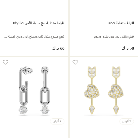
أقراط متدلية Una
أقراط متدلية مع حلية للأذن Idyllia
قطع مُثَمَّن، لون أزرق، طلاء روديوم
قطع متنوع، شكل قلب ومفتاح، لون وردي، لمسة نهائية من الذهب عيار 18 قيراط
2 ألوان
2 ألوان