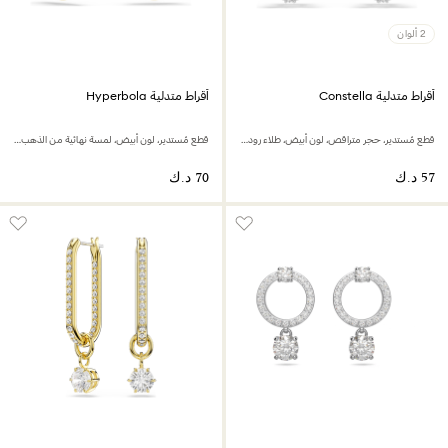
2 ألوان
أقراط متدلية Constella
أقراط متدلية Hyperbola
قطع مُستدير، حجر متراقص، لون أبيض، طلاء روديوم
قطع مُستدير، لون أبيض، لمسة نهائية من الذهب عيار 18 قيراط