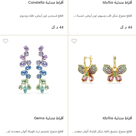
أقراط متدلية Idyllia
أقراط متدلية Constella
قطع متنوع، شكل قلب وسهم، لون أبيض، لمسة نهائية من الذهب عيار 18 قيراط
قطع مُستدير، لون أبيض، طلاء روديوم
أقراط متدلية Idyllia
أقراط متدلية Gema
قطع متنوع، ترصيع بافيه، شكل فراشة، ألوان متعددة، لمسة نهائية من الذهب عيار 18 قيراط
قطع متنوع، تصميم ثريا، طويلة، ألوان متعددة، لمسة نهائية من الذهب عيار 18 قيراط