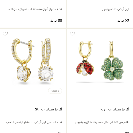
لون أبيض، طلاء روديوم
قطع متنوع، ألوان متعددة، لمسة نهائية من الذهب عيار 18 قيراط
3 ألوان
أقراط متدلية Idyllia
أقراط متدلية Stilla
طقم من 3 قطع، شكل دعسوقة، شكل زهرة برسيم، شكل فراولة، ألوان متعددة، لمسة نهائية من الذهب عيار 18 قيراط
قطع مُستدير، لون أبيض، لمسة نهائية من الذهب عيار 18 قيراط