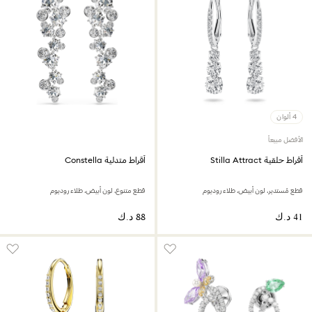
4 ألوان
الأفضل مبيعاً
أقراط حلقية Stilla Attract‎
أقراط متدلية Constella
قطع مُستدير، لون أبيض،‎ طلاء روديوم
قطع متنوع، لون أبيض، طلاء روديوم