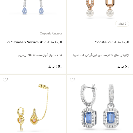
2 ألوان
مجموعة Capsule
أقراط متدلية Constella
أقراط متدلية Ariana Grande x Swarovski
لؤلؤ كريستال، قطع مُستدير، لون أبيض، لمسة نهائية من الذهب الوردي عيار 18 قيراط
قطع متنوع، ألوان متعددة، طلاء روديوم