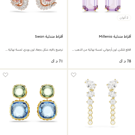
2 ألوان
أقراط متدلية Millenia
أقراط متدلية Swan
قطع مُثَمَّن، لون أرجواني، لمسة نهائية من الذهب عيار 18 قيراط
ترصيع بافيه، شكل بجعة، لون وردي، لمسة نهائية من الذهب الوردي عيار 18 قيراط