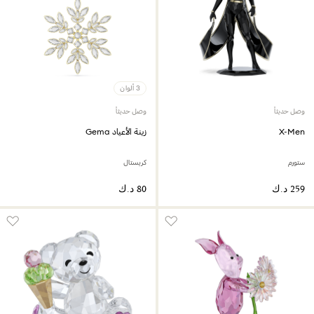
3 ألوان
وصل حديثاً
وصل حديثاً
X-Men
زينة الأعياد Gema
ستورم
كريستال