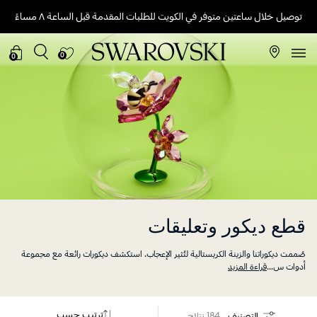
توصيل خلال ساعتين متوفر في الكويت للطلبات المقدمة قبل الساعة ٨ مساءً
0
0
قطع ديكور وتعليقات
صُممت ديكوراتنا والزينة الكريستالية لتُثير الإعجاب. استكشف ديكورات رائعة مع مجموعة
أدوات س
...
قراءة المزيد
ترتيب حسب
التصنيف
184 نتائج