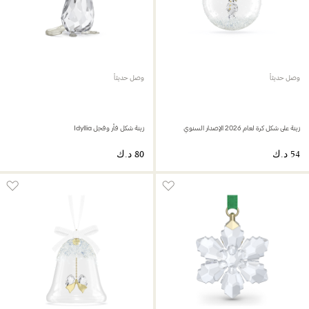
وصل حديثاً
وصل حديثاً
زينة على شكل كرة لعام 2026 الإصدار السنوي
زينة شكل فأر وفجل Idyllia