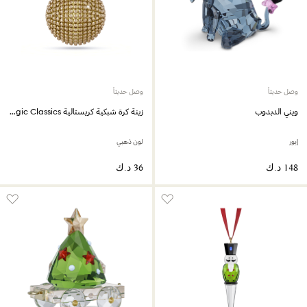
وصل حديثاً
وصل حديثاً
ويني الدبدوب
زينة كرة شبكية كريستالية Holiday Magic Classics
إيور
لون ذهبي