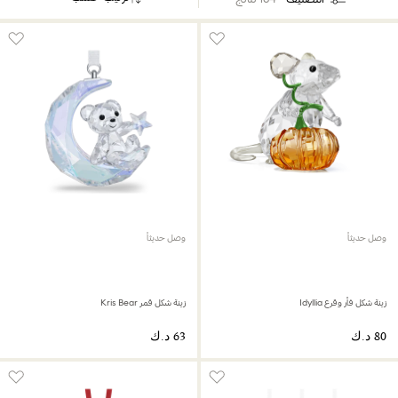
وصل حديثاً
وصل حديثاً
زينة شكل فأر وقرع Idyllia
زينة شكل قمر Kris Bear