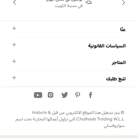
في مدينة الكويت
عنّا
النشرة الأخبارية
السياسات القانونية
الأسئلة الشائعة
ماركة سواروفسكي
الشروط والأحكام
دليل المقاسات
المتاجر
سياسة الخصوصية
اتصل بنا
برنامج الولاء ميوز
واتساب
المتاجر
تمارا
تتبع طلبك
تتبع طلبك
© يتم تشغيل هذا الموقع الالكتروني من قبل Habchi &
Chalhoub Trading W.L.L.التي تزاول أعمالها التجارية تحت اسم
سواروفسكي