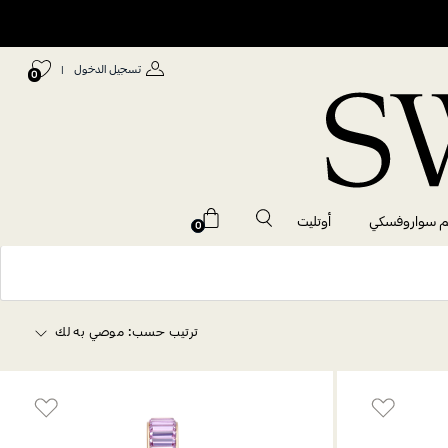
تسجيل الدخول
|
0
م سواروفسكي
أوتليت
0
ترتيب حسب:
موصي به لك