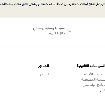
العثور على نتائج لبحثك . تحققي من صحة ما تم كتابته أو وسّعي نطاق بحثك بمصطلحا
استرجاع واستبدال مجاني
خلال 30 يوم
لسياسات القانونية
المتاجر
لشروط والأحكام
المتاجر
ياسة الخصوصية
رنامج الولاء ميوز
مارا