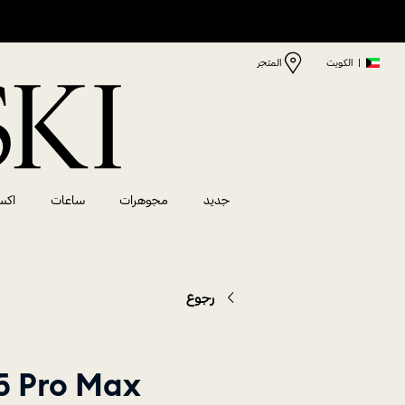
|
الكويت
المتجر
جديد
مجوهرات
ساعات
اكس
رجوع
iPhone® 15 Pro Max لم ي