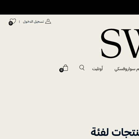
تسجيل الدخول
|
0
م سواروفسكي
أوتليت
0