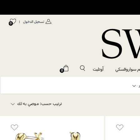
تسجيل الدخول
|
0
م سواروفسكي
أوتليت
0
ترتيب حسب:
موصي به لك