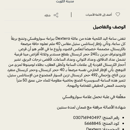
مدينة الكويت
أضف إلى قائمة الأمنيات
شارك
الوصف والتفاصيل
تتغنى ساعة اليد الثلجية هذه من عائلة Dextera ببراعة سواروفسكي وتشع بريقاً
كل ساعة. وتأتي بإطار إستانلس ستيل مقاس 40 ملم تعلوه حافة مرصعة
بالكريستال، مصممة خصيصاً لتعكس الضوء. وأروع ما في الأمر هو أن قرص
الكرونوغراف مزين بـ240 حجر كريستال بقطع مستدير وثلاثة أقراص مينا فرعية
تشمل عداد الدقائق، وعداد الثواني، وعداد الساعات. لأقصى درجات البريق، تشير
أحجار الكريستال الفردية إلى علامات الساعة وتُطلى العقارب بطلاء لومينوفا لمزيدٍ من
التوهج. يأتي الإطار الخارجي نفسه مرصعاً بـ 40 حجر كريستال، وحجر كريستال منفرد
يزين التاج، وإجمالي 492 حجر كريستال تزين السوار المصنوع من الإستانلس ستيل.
تتميز هذه الساعة السويسرية الصنع بخاصية مقاومة للماء حتى عمق 50 متراً
وتجسد المعنى الحقيقي للفخامة والبهجة.
مغلّفة في علبة تحمل علامة سواروفسكي
شهادة الأصالة مرفقة مع ضمان لمدة سنتين
رقم المنتج: 030716940497
كود المنتج: 5668845
المجموعة: Dextera