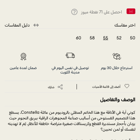
احصل على
71
نقطة ميوز
Help
اختر مقاسك
دليل المقاسات
60
58
55
52
50
selected
استرجاع خلال 30 يوم
توصيل في نفس اليوم في
ضمان لمدة عامين
مدينة الكويت
أضف إلى قائمة الأمنيات
شارك
الوصف والتفاصيل
كوني آية في الأناقة مع هذا الخاتم المطلي بالروديوم من عائلة Constella. يسطع
هذا التصميم المُستوحى من أساليب صناعة المجوهرات الراقية ببريق النجوم حيث
يزدان بأحجار مستديرة القطع وكريستالات صغيرة متراصة خاطفة للأنظار. لِمَ لا تهدينه
لنفسك أو لمن تحبين؟