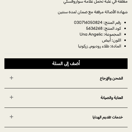
مغلّفة في علبة تحمل علامة سواروفسكي
شهادة الأصالة مرفقة مع ضمان لمدة سنتين
رقم المنتج: 030716050824
كود المنتج: 5636268
المجموعة: Una Angelic
اللون: أبيض
المادة: طلاء روديوم, زركونيا
أضف إلى السلة
الشحن والإرجاع
العناية والصيانة
خدمات تقديم الهدايا