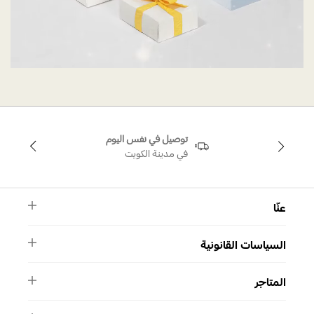
توصيل في نفس اليوم
في مدينة الكويت
عنّا
النشرة الأخبارية
السياسات القانونية
الأسئلة الشائعة
ماركة سواروفسكي
الشروط والأحكام
دليل المقاسات
المتاجر
سياسة الخصوصية
اتصل بنا
برنامج الولاء ميوز
واتساب
المتاجر
تمارا