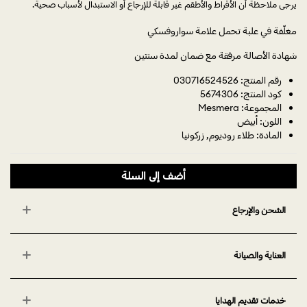
يرجى ملاحظة أن الأقراط والأطقم غير قابلة للإرجاع أو الاستبدال لأسباب صحية.
مغلّفة في علبة تحمل علامة سواروفسكي
شهادة الأصالة مرفقة مع ضمان لمدة سنتين
رقم المنتج: 030716524526
كود المنتج: 5674306
المجموعة: Mesmera
اللون: أبيض
المادة: طلاء روديوم, زركونيا
أضف إلى السلة
الشحن والإرجاع
العناية والصيانة
خدمات تقديم الهدايا