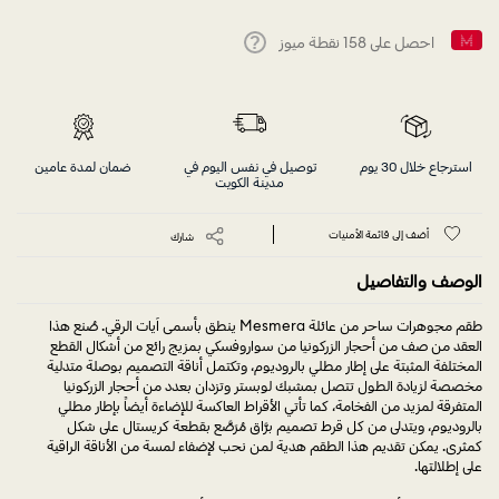
احصل على
158
نقطة ميوز
Help
استرجاع خلال 30 يوم
توصيل في نفس اليوم في
ضمان لمدة عامين
مدينة الكويت
أضف إلى قائمة الأمنيات
شارك
الوصف والتفاصيل
طقم مجوهرات ساحر من عائلة Mesmera ينطق بأسمى آيات الرقي. صُنع هذا
العقد من صف من أحجار الزركونيا من سواروفسكي بمزيج رائع من أشكال القطع
المختلفة المثبتة على إطار مطلي بالروديوم، وتكتمل أناقة التصميم بوصلة متدلية
مخصصة لزيادة الطول تتصل بمشبك لوبستر وتزدان بعدد من أحجار الزركونيا
المتفرقة لمزيد من الفخامة، كما تأتي الأقراط العاكسة للإضاءة أيضاً بإطار مطلي
بالروديوم، ويتدلى من كل قرط تصميم برَّاق مُرَصَّع بقطعة كريستال على شكل
كمثرى. يمكن تقديم هذا الطقم هدية لمن نحب لإضفاء لمسة من الأناقة الراقية
على إطلالتها.