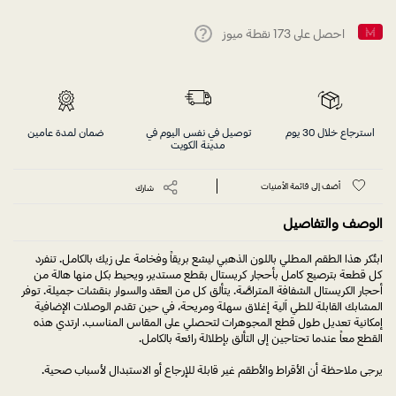
احصل على
173
نقطة ميوز
Help
استرجاع خلال 30 يوم
توصيل في نفس اليوم في
ضمان لمدة عامين
مدينة الكويت
أضف إلى قائمة الأمنيات
شارك
الوصف والتفاصيل
ابتُكر هذا الطقم المطلي باللون الذهبي ليشع بريقاً وفخامة على زيك بالكامل. تنفرد
كل قطعة بترصيع كامل بأحجار كريستال بقطع مستدير، ويحيط بكل منها هالة من
أحجار الكريستال الشفافة المتراصَّة. يتألق كل من العقد والسوار بنقشات جميلة. توفر
المشابك القابلة للطي آلية إغلاق سهلة ومريحة، في حين تقدم الوصلات الإضافية
إمكانية تعديل طول قطع المجوهرات لتحصلي على المقاس المناسب. ارتدي هذه
القطع معاً عندما تحتاجين إلى التألق بإطلالة رائعة بالكامل.
يرجى ملاحظة أن الأقراط والأطقم غير قابلة للإرجاع أو الاستبدال لأسباب صحية.