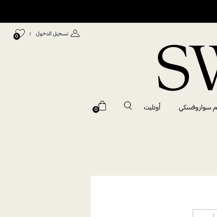
تسجيل الدخول
|
0
م سواروفسكي
أوتليت
0