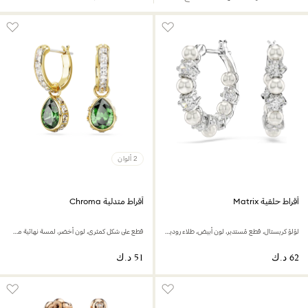
2 ألوان
أقراط حلقية Matrix
أقراط متدلية Chroma
لؤلؤ كريستال، قطع مُستدير، لون أبيض، طلاء روديوم
قطع على شكل كمثرى، لون أخضر، لمسة نهائية من الذهب عيار 18 قيراط