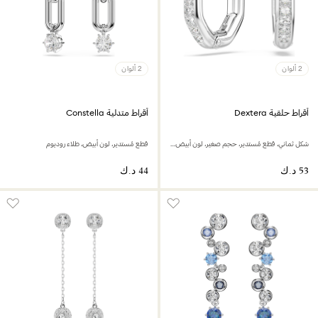
2 ألوان
2 ألوان
أقراط حلقية Dextera
أقراط متدلية Constella
شكل ثماني، قطع مُستدير، حجم صغير، لون أبيض، طلاء روديوم
قطع مُستدير، لون أبيض، طلاء روديوم