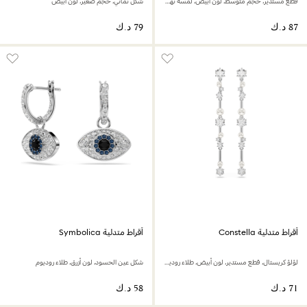
قطع مُستدير، حجم متوسط، لون أبيض، لمسة نهائية من معادن مختلطة
شكل ثماني، حجم صغير، لون أبيض
أقراط متدلية Constella
أقراط متدلية Symbolica
لؤلؤ كريستال، قطع مستدير، لون أبيض، طلاء روديوم
شكل عين الحسود، لون أزرق، طلاء روديوم