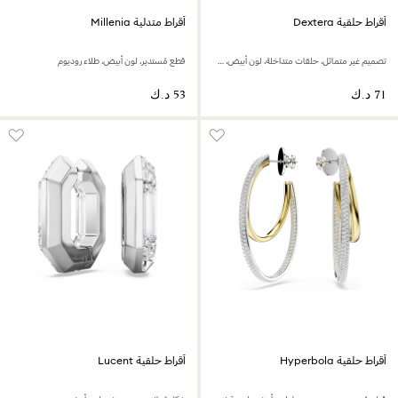
أقراط حلقية Dextera
أقراط متدلية Millenia
تصميم غير متماثل، حلقات متداخلة، لون أبيض، طلاء روديوم
قطع مُستدير، لون أبيض، طلاء روديوم
أقراط حلقية Hyperbola
أقراط حلقية Lucent