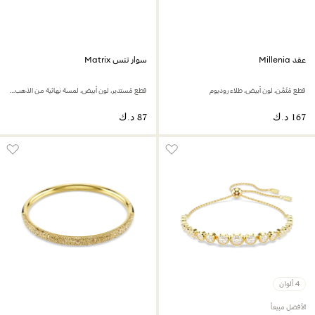
عقد Millenia
سوار تنس Matrix
قطع مُثَمَّن، لون أبيض، طلاء روديوم
قطع مُستدير، لون أبيض، لمسة نهائية من الذهب عيار 18 قيراط
4 ألوان
الأفضل مبيعاً