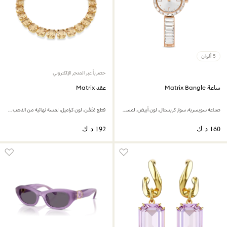
5 ألوان
حصرياً عبر المتجر الإلكتروني
ساعة Matrix Bangle
عقد Matrix
صناعة سويسرية، سوار كريستال، لون أبيض، لمسة نهائية بلون ذهبي وردي
قطع مُثَمَّن، لون كراميل، لمسة نهائية من الذهب عيار 18 قيراط