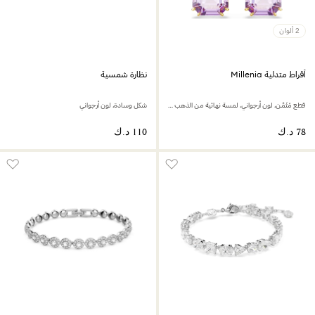
2 ألوان
أقراط متدلية Millenia
نظارة شمسية
قطع مُثَمَّن، لون أرجواني، لمسة نهائية من الذهب عيار 18 قيراط
شكل وسادة، لون أرجواني