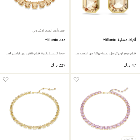
حصرياً عبر المتجر الإلكتروني
أقراط متدلية Millenia
عقد Millenia
قطع مربع، لون كراميل، لمسة نهائية من الذهب عيار 18 قيراط
أحجار كريستال كبيرة، قطع مُثَمَّن، لون كراميل، لمسة نهائية من الذهب عيار 18 قيراط
2 ألوان