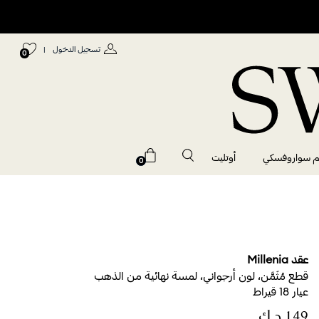
تسجيل الدخول
|
0
م سواروفسكي
أوتليت
0
عقد Millenia
قطع مُثَمَّن، لون أرجواني، لمسة نهائية من الذهب
عيار 18 قيراط