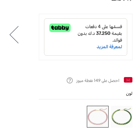
احصل على
149
نقطة ميوز
Help
لون