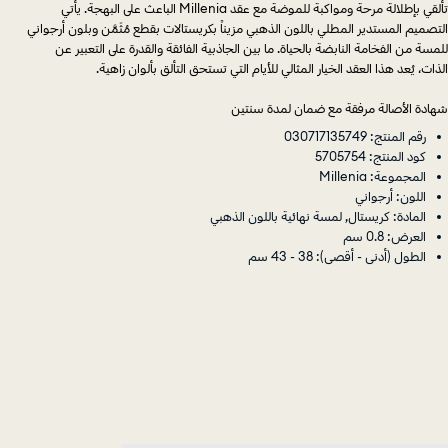
تألقي بإطلالة مرحة ومواكبة للموضة مع عقد Millenia الباعث على البهجة. يأتي
التصميم المستدير المطلي باللون الذهبي مزيناً بكريستالات بقطع مُثَمَّن وبلون أرجواني
للمسة من الفخامة النابضة بالحياة. ما بين الجاذبية الفائقة والقدرة على التعبير عن
الذات، يُعد هذا العقد الخيار المثالي للأيام التي تستحق التألق بألوان زاهية.
شهادة الأصالة مرفقة مع ضمان لمدة سنتين
رقم المنتج: 030717135749
كود المنتج: 5705754
المجموعة: Millenia
اللون: أرجواني
المادة: كريستال, لمسة نهائية باللون الذهبي
العرض: 0.8 سم
الطول (أدنى - أقصى): 38 - 43 سم