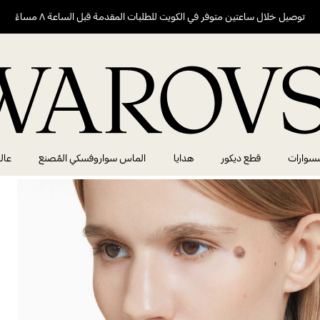
توصيل خلال ساعتين متوفر في الكويت للطلبات المقدمة قبل الساعة ٨ مساءً
سوارات
قطع ديكور
هدايا
الماس سواروفسكي المُصنع
عال