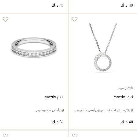
الأفضل مبيعاً
قلادة Matrix
خاتم Matrix
لؤلؤ كريستال، قطع مُستدير، لون أبيض، طلاء روديوم
لون أبيض، طلاء روديوم