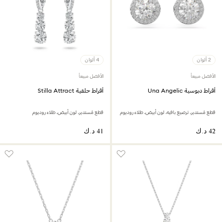
2 ألوان
4 ألوان
الأفضل مبيعاً
الأفضل مبيعاً
أقراط دبوسية Una Angelic
أقراط حلقية Stilla Attract‎
قطع مُستدير، ترصيع بافيه، لون أبيض، طلاء روديوم
قطع مُستدير، لون أبيض،‎ طلاء روديوم