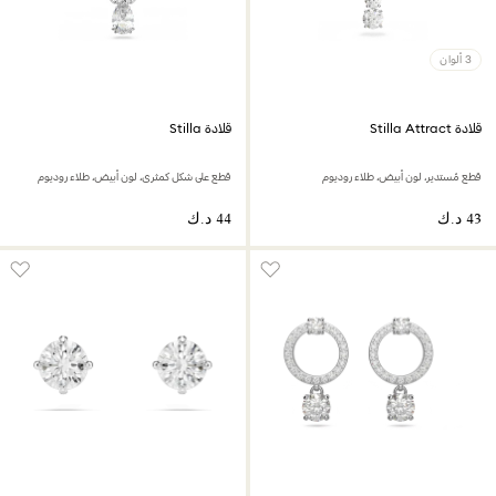
3 ألوان
قلادة Stilla Attract
قلادة Stilla
قطع مُستدير،‎ لون أبيض،‎ طلاء روديوم
قطع على شكل كمثرى، لون أبيض، طلاء روديوم