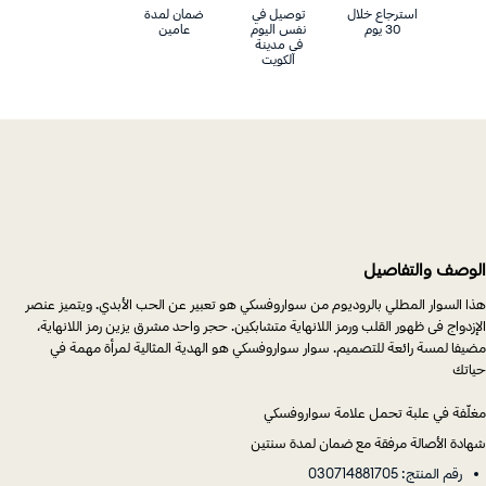
استرجاع خلال
توصيل في
ضمان لمدة
30 يوم
نفس اليوم
عامين
في مدينة
الكويت
الوصف والتفاصيل
هذا السوار المطلي بالروديوم من سواروفسكي هو تعبير عن الحب الأبدي. ويتميز عنصر
الإزدواج فى ظهور القلب ورمز اللانهاية متشابكين. حجر واحد مشرق يزين رمز اللانهاية،
مضيفا لمسة رائعة للتصميم. سوار سواروفسكي هو الهدية المثالية لمرأة مهمة في
حياتك
مغلّفة في علبة تحمل علامة سواروفسكي
شهادة الأصالة مرفقة مع ضمان لمدة سنتين
رقم المنتج: 030714881705