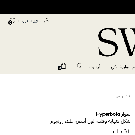
تسجيل الدخول
|
0
م سواروفسكي
أوتليت
0
لا غنى عنها
سوار Hyperbola
شكل لانهاية وقلب، لون أبيض، طلاء روديوم