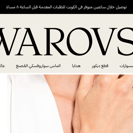
توصيل خلال ساعتين متوفر في الكويت للطلبات المقدمة قبل الساعة ٨ مساءً
سوارات
قطع ديكور
هدايا
الماس سواروفسكي المُصنع
عال