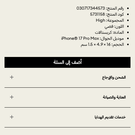
رقم المنتج: 030717344573
كود المنتج: 5731158
المجموعة: High
اللون: فضي
المادة: كريستالات
موديل الجوال: iPhone® 17 Pro Max
الحجم: 16 × 4.9 × 1.5 سم
أضف إلى السلة
الشحن والإرجاع
العناية والصيانة
خدمات تقديم الهدايا