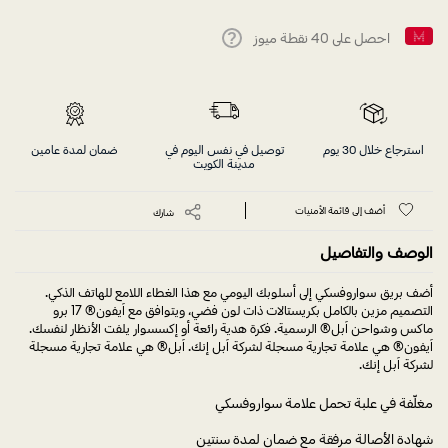
احصل على
40
نقطة ميوز
Help
استرجاع خلال 30 يوم
توصيل في نفس اليوم في
ضمان لمدة عامين
مدينة الكويت
أضف إلى قائمة الأمنيات
شارك
الوصف والتفاصيل
أضف بريق سواروفسكي إلى أسلوبك اليومي مع هذا الغطاء اللامع للهاتف الذكي.
التصميم مزين بالكامل بكريستالات ذات لون فضي، ويتوافق مع آيفون® 17 برو
ماكس وشواحن آبل® الرسمية. فكرة هدية رائعة أو إكسسوار يلفت الأنظار لنفسك.
آيفون® هي علامة تجارية مسجلة لشركة آبل إنك. آبل® هي علامة تجارية مسجلة
لشركة آبل إنك.
مغلّفة في علبة تحمل علامة سواروفسكي
شهادة الأصالة مرفقة مع ضمان لمدة سنتين