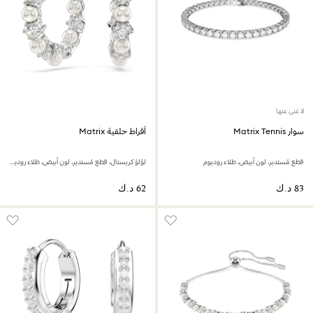
لا غنى عنها
سوار Matrix Tennis
أقراط حلقية Matrix
قطع مُستدير، لون أبيض، طلاء روديوم
لؤلؤ كريستال، قطع مُستدير، لون أبيض، طلاء روديوم