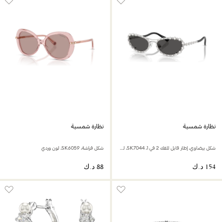
نظارة شمسية
نظارة شمسية
شكل بيضاوي، إطار قابل للفك 2 في 1، SK7044، لون فضي
شكل فراشة، SK6059، لون وردي