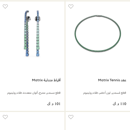
عقد Matrix Tennis
أقراط متدلية Matrix
قطع مُستدير، لون أخضر، طلاء روثينيوم
قطع مستدير متدرج، ألوان متعددة، طلاء روثينيوم