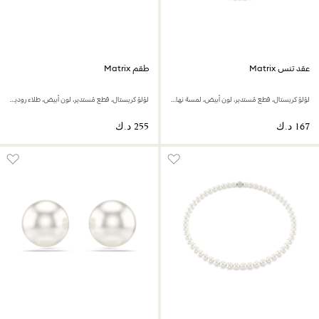
عقد تنس Matrix
طقم Matrix
لؤلؤ كريستال، قطع مُستدير، لون أبيض، لمسة نهائية من الذهب عيار 18 قيراط
لؤلؤ كريستال، قطع مُستدير، لون أبيض، طلاء روديوم