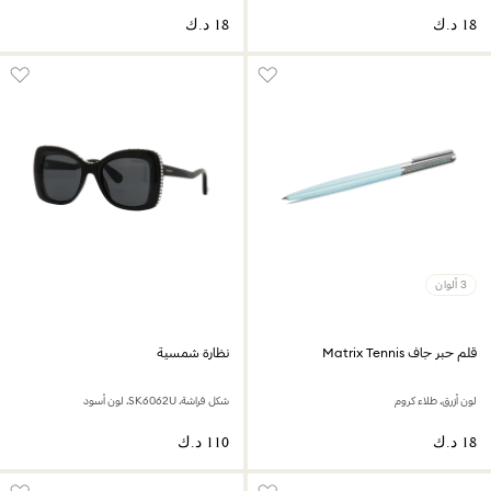
3 ألوان
قلم حبر جاف Matrix Tennis
نظارة شمسية
لون أزرق، طلاء كروم
شكل فراشة، SK6062U، لون أسود