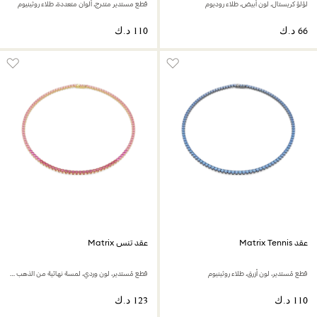
لؤلؤ كريستال، لون أبيض، طلاء روديوم
قطع مستدير متدرج، ألوان متعددة، طلاء روثينيوم
عقد Matrix Tennis
عقد تنس Matrix
قطع مُستدير، لون أزرق، طلاء روثينيوم
قطع مُستدير، لون وردي، لمسة نهائية من الذهب عيار 18 قيراط