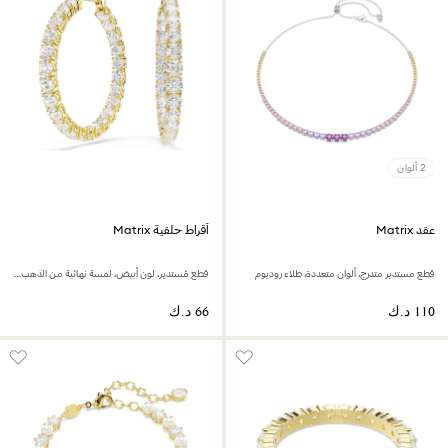
2 ألوان
عقد Matrix
أقراط حلقية Matrix
قطع مستدير متدرج، ألوان متعددة، طلاء روديوم
قطع مُستدير، لون أبيض، لمسة نهائية من الذهب عيار 18 قيراط