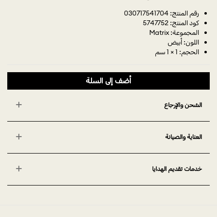
رقم المنتج: 030717541704
كود المنتج: 5747752
المجموعة: Matrix
اللون: أبيض
الحجم: 1 × 1 سم
أضف إلى السلة
الشحن والإرجاع
العناية والصيانة
خدمات تقديم الهدايا