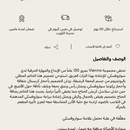
استرجاع خلال 30 يوم
توصيل في نفس اليوم في
ضمان لمدة عامين
مدينة الكويت
أضف إلى قائمة الأمنيات
شارك
الوصف والتفاصيل
تحتفي مجموعة Vienna بمرور 130 عاماً من الإبداع والمهارة الحرفية لدى
سواروفسكي. للإشادة بهذا التراث العريق، استوحي تصميم هذا الخاتم المطلي
بالروثينيوم من جسم البجعة الرشيقة. يزدان التصميم بأحجار كريستال شفافة
وأحجار زركونيا سواروفسكي، ويمثل رأس وعنق بجعة ويلتف بأناقة حول الأصبع، في
حين تتدلى سلاسل كريش الجناح؛ مما يضفي تأثيراً درامياً. يجسد هذا الخاتم رشاقة
الجناح بتصميم يفيض بالجمال والرقي ويمثل إشادة ببراعة سواروفسكي المدهشة
في التلاعب بالضوء. ارتديه مع حلية الأذن المتناسقة معه لتعزيز تأثيره المفعم
بالجرأة.
مغلّفة في علبة تحمل علامة سواروفسكي
شهادة الأصالة مرفقة مع ضمان لمدة سنتين