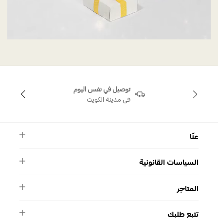
توصيل في نفس اليوم
في مدينة الكويت
عنّا
النشرة الأخبارية
السياسات القانونية
الأسئلة الشائعة
ماركة سواروفسكي
الشروط والأحكام
دليل المقاسات
المتاجر
سياسة الخصوصية
اتصل بنا
برنامج الولاء ميوز
واتساب
المتاجر
تمارا
تتبع طلبك