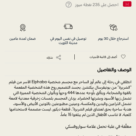
احصل على
235
نقطة ميوز
Help
استرجاع خلال 30 يوم
توصيل في نفس اليوم في
ضمان لمدة عامين
مدينة الكويت
أضف إلى قائمة الأمنيات
شارك
الوصف والتفاصيل
انطلقي في رحلة إلى عالم أوز الساحر مع مجسم شخصية Elphaba الآسر من فيلم
"الشريرة" من يونيفرسال بيكتشرز. يجسد التصميم روح هذه الشخصية المفعمة
بالقوة والشجاعة، ويتألق بأوجه عددها 444 وجهاً وبألوان الشخصية المميزة التي
تشمل زيها الأسود وبشرتها الخضراء. يزدان المجسم بلمسات زخرفية معدنية لامعة
تشمل الذراعين واليدين والمكنسة، وعينين مطبوعتين باللونين الأبيض والأسود.
هدية ساحرة بحق لعشاق فيلم الشريرة". قطعة ديكور. ليست مصممة لاستخدامها
كلعبة. لا تناسب الأطفال الذين لم يبلغوا 15 عاماً.
مغلّفة في علبة تحمل علامة سواروفسكي