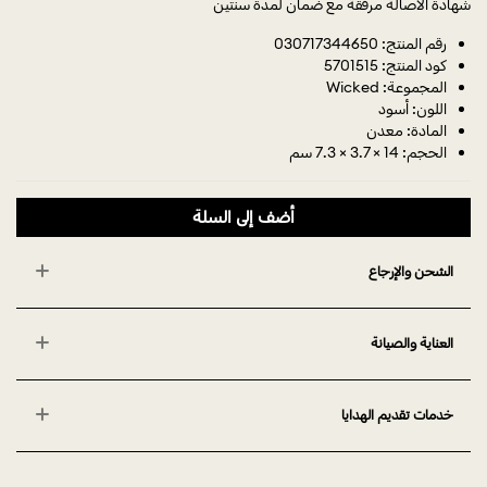
شهادة الأصالة مرفقة مع ضمان لمدة سنتين
رقم المنتج: 030717344650
كود المنتج: 5701515
المجموعة: Wicked
اللون: أسود
المادة: معدن
الحجم: 14 × 3.7 × 7.3 سم
أضف إلى السلة
الشحن والإرجاع
العناية والصيانة
خدمات تقديم الهدايا