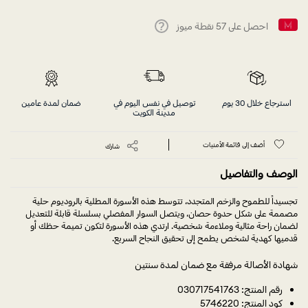
احصل على
57
نقطة ميوز
Help
استرجاع خلال 30 يوم
توصيل في نفس اليوم في
ضمان لمدة عامين
مدينة الكويت
أضف إلى قائمة الأمنيات
شارك
الوصف والتفاصيل
تجسيداً للطموح والزخم المتجدد، تتوسط هذه الأسورة المطلية بالروديوم حلية
مصممة على شكل حدوة حصان، ويتصل السوار المفصلي بسلسلة قابلة للتعديل
لضمان راحة مثالية وملاءمة شخصية. ارتدي هذه الأسورة لتكون تميمة حظك أو
قدميها كهدية لشخص يطمح إلى تحقيق النجاح السريع.
شهادة الأصالة مرفقة مع ضمان لمدة سنتين
رقم المنتج: 030717541763
كود المنتج: 5746220