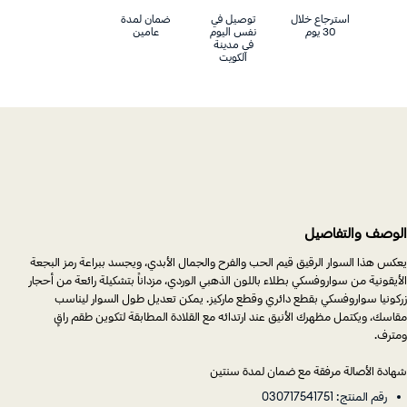
استرجاع خلال
توصيل في
ضمان لمدة
30 يوم
نفس اليوم
عامين
في مدينة
الكويت
الوصف والتفاصيل
يعكس هذا السوار الرقيق قيم الحب والفرح والجمال الأبدي، ويجسد ببراعة رمز البجعة
الأيقونية من سواروفسكي بطلاء باللون الذهبي الوردي، مزداناً بتشكيلة رائعة من أحجار
زركونيا سواروفسكي بقطع دائري وقطع ماركيز. يمكن تعديل طول السوار ليناسب
مقاسك، ويكتمل مظهرك الأنيق عند ارتدائه مع القلادة المطابقة لتكوين طقم راقٍ
ومترف.
شهادة الأصالة مرفقة مع ضمان لمدة سنتين
رقم المنتج: 030717541751