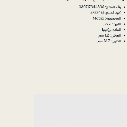
رقم المنتج: 030717344336
كود المنتج: 5722461
المجموعة: Matrix
اللون: أخضر
المادة: زركونيا
العرض: 1.2 سم
الطول: 16.7 سم