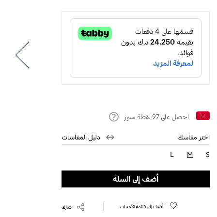
احصل على
97
نقطة ميوز
Help
اختر مقاسك
دليل المقاسات
L
M
S
selected
أضف إلى السلة
أضف إلى قائمة الأمنيات
شارك