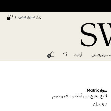
تسجيل الدخول
|
0
م سواروفسكي
أوتليت
0
سوار Matrix
قطع متنوع، لون أخضر، طلاء روديوم