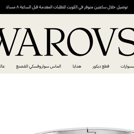
توصيل خلال ساعتين متوفر في الكويت للطلبات المقدمة قبل الساعة ٨ مساءً
سوارات
قطع ديكور
هدايا
الماس سواروفسكي المُصنع
عال