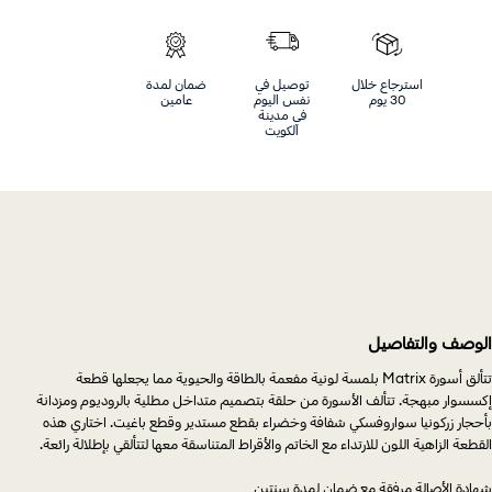
استرجاع خلال
توصيل في
ضمان لمدة
30 يوم
نفس اليوم
عامين
في مدينة
الكويت
الوصف والتفاصيل
تتألق أسورة Matrix بلمسة لونية مفعمة بالطاقة والحيوية مما يجعلها قطعة
إكسسوار مبهجة. تتألف الأسورة من حلقة بتصميم متداخل مطلية بالروديوم ومزدانة
بأحجار زركونيا سواروفسكي شفافة وخضراء بقطع مستدير وقطع باغيت. اختاري هذه
القطعة الزاهية اللون للارتداء مع الخاتم والأقراط المتناسقة معها لتتألقي بإطلالة رائعة.
شهادة الأصالة مرفقة مع ضمان لمدة سنتين