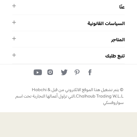
عنّا
النشرة الأخبارية
السياسات القانونية
الأسئلة الشائعة
ماركة سواروفسكي
الشروط والأحكام
دليل المقاسات
المتاجر
سياسة الخصوصية
اتصل بنا
برنامج الولاء ميوز
واتساب
المتاجر
تمارا
تتبع طلبك
تتبع طلبك
© يتم تشغيل هذا الموقع الالكتروني من قبل Habchi &
Chalhoub Trading W.L.L.التي تزاول أعمالها التجارية تحت اسم
سواروفسكي