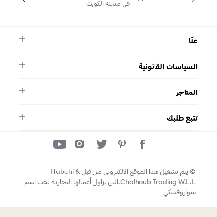
في مدينة الكويت
عنّا
النشرة الأخبارية
السياسات القانونية
الأسئلة الشائعة
ماركة سواروفسكي
الشروط والأحكام
دليل المقاسات
المتاجر
سياسة الخصوصية
اتصل بنا
برنامج الولاء ميوز
واتساب
المتاجر
تمارا
تتبع طلبك
تتبع طلبك
© يتم تشغيل هذا الموقع الالكتروني من قبل Habchi &
Chalhoub Trading W.L.L.التي تزاول أعمالها التجارية تحت اسم
سواروفسكي