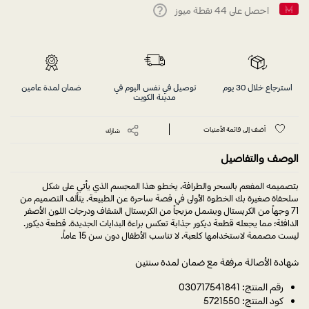
احصل على
44
نقطة ميوز
Help
استرجاع خلال 30 يوم
توصيل في نفس اليوم في
ضمان لمدة عامين
مدينة الكويت
أضف إلى قائمة الأمنيات
شارك
الوصف والتفاصيل
بتصميمه المفعم بالسحر والطرافة، يخطو هذا المجسم الذي يأتي على شكل
سلحفاة صغيرة بك الخطوة الأولى في قصة ساحرة عن الطبيعة. يتألف التصميم من
71 وجهاً من الكريستال ويشمل مزيجاً من الكريستال الشفاف ودرجات اللون الأصفر
الدافئة؛ مما يجعله قطعة ديكور جذابة تعكس براءة البدايات الجديدة. قطعة ديكور.
ليست مصممة لاستخدامها كلعبة. لا تناسب الأطفال دون سن 15 عاماً.
شهادة الأصالة مرفقة مع ضمان لمدة سنتين
رقم المنتج: 030717541841
كود المنتج: 5721550