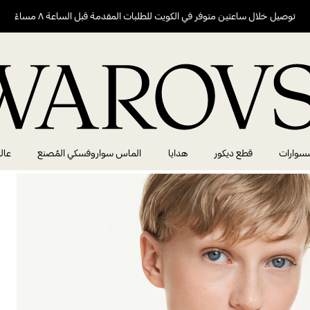
توصيل خلال ساعتين متوفر في الكويت للطلبات المقدمة قبل الساعة ٨ مساءً
سوارات
قطع ديكور
هدايا
الماس سواروفسكي المُصنع
عال