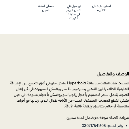
استرجاع خلال
توصيل في
ضمان لمدة
30 يوم
نفس اليوم
عامين
في مدينة
الكويت
الوصف والتفاصيل
صُممت هذه القلادة من عائلة Hyperbola بشكل حلزوني أنيق، لتجمع بين الإشراقة
التقليدية للطلاء باللون الذهبي وخبرة وبراعة سواروفسكي المعهودة في فن إتقان
الضوء. يكتمل سحر التصميم بأحجار زركونيا سواروفسكي بأحجام متنوعة، في حين
تضفي القطع المعدنية المصقولة لمسة من الأناقة طوال اليوم. ارتديها مع أقراط
متناسقة أو خاتم متناسق لإطلالة فائقة الأناقة.
شهادة الأصالة مرفقة مع ضمان لمدة سنتين
رقم المنتج: 030717541608