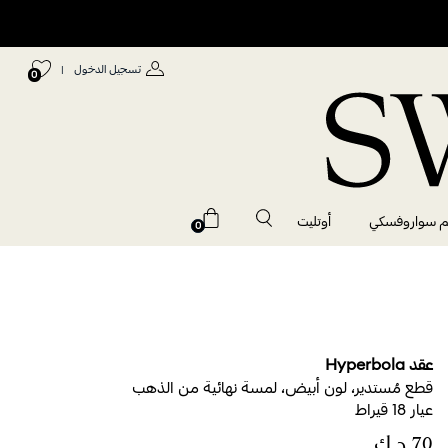
تسجيل الدخول
|
0
م سواروفسكي
أوتليت
0
عقد Hyperbola
قطع مُستدير، لون أبيض، لمسة نهائية من الذهب
عيار 18 قيراط