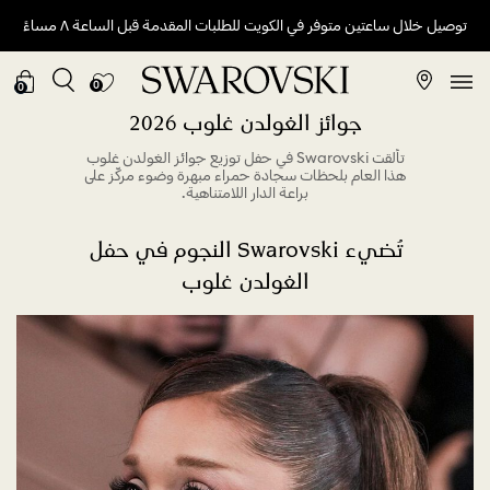
توصيل خلال ساعتين متوفر في الكويت للطلبات المقدمة قبل الساعة ٨ مساءً
0
0
جوائز الغولدن غلوب 2026
تألقت Swarovski في حفل توزيع جوائز الغولدن غلوب
هذا العام بلحظات سجادة حمراء مبهرة وضوء مركّز على
براعة الدار اللامتناهية.
تُضيء Swarovski النجوم في حفل
الغولدن غلوب