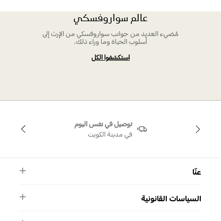
عالم سواروفسكي
مُضيء العديد من جوانب سواروفسكي من الإرث إلى
أسلوب الحياة وما وراء ذلك.
استكشفوا الكل
توصيل في نفس اليوم
في مدينة الكويت
عنّا
النشرة الأخبارية
السياسات القانونية
الأسئلة الشائعة
ماركة سواروفسكي
الشروط والأحكام
دليل المقاسات