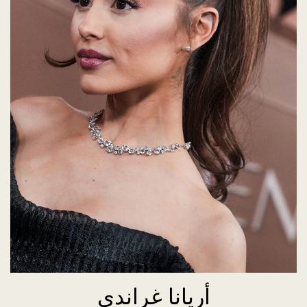
أريانا غراندي