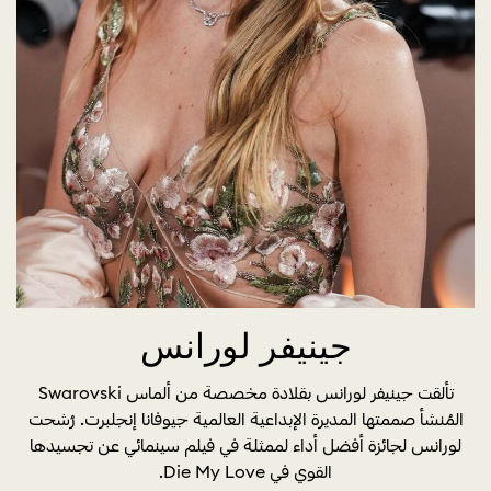
جينيفر لورانس
تألقت جينيفر لورانس بقلادة مخصصة من ألماس Swarovski
المُنشأ صممتها المديرة الإبداعية العالمية جيوفانا إنجلبرت. رُشحت
لورانس لجائزة أفضل أداء لممثلة في فيلم سينمائي عن تجسيدها
القوي في Die My Love.