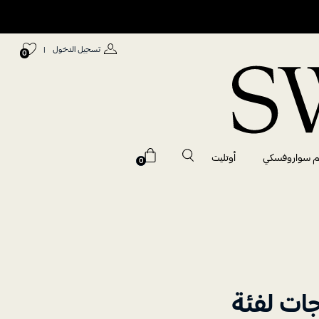
تسجيل الدخول
|
0
م سواروفسكي
أوتليت
0