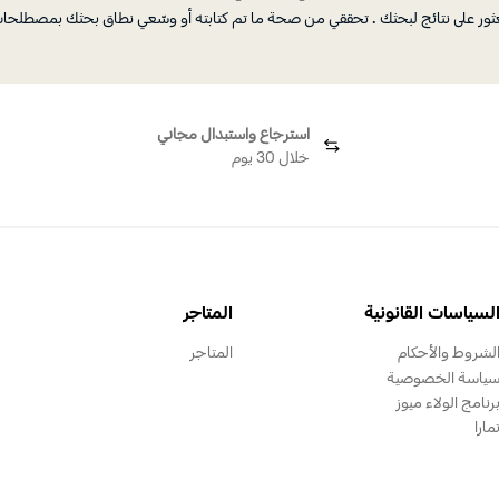
العثور على نتائج لبحثك . تحققي من صحة ما تم كتابته أو وسّعي نطاق بحثك بمصطلحا
استرجاع واستبدال مجاني
خلال 30 يوم
لسياسات القانونية
المتاجر
لشروط والأحكام
المتاجر
ياسة الخصوصية
رنامج الولاء ميوز
مارا