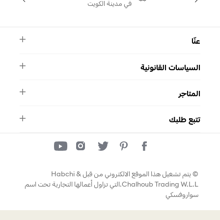
في مدينة الكويت
عنّا
النشرة الأخبارية
السياسات القانونية
الأسئلة الشائعة
ماركة سواروفسكي
الشروط والأحكام
دليل المقاسات
المتاجر
سياسة الخصوصية
اتصل بنا
برنامج الولاء ميوز
واتساب
المتاجر
تمارا
تتبع طلبك
تتبع طلبك
© يتم تشغيل هذا الموقع الالكتروني من قبل Habchi &
Chalhoub Trading W.L.L.التي تزاول أعمالها التجارية تحت اسم
سواروفسكي