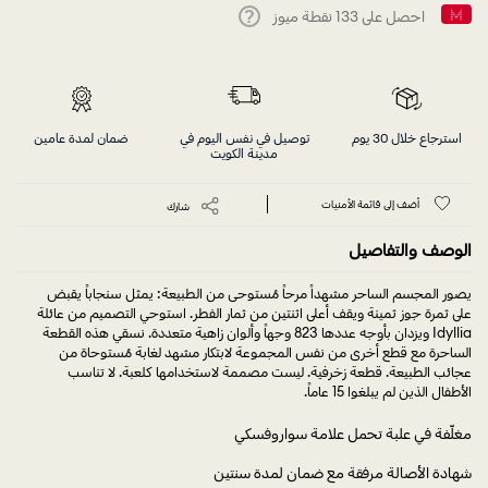
احصل على
133
نقطة ميوز
Help
استرجاع خلال 30 يوم
توصيل في نفس اليوم في
ضمان لمدة عامين
مدينة الكويت
أضف إلى قائمة الأمنيات
شارك
الوصف والتفاصيل
يصور المجسم الساحر مشهداً مرحاً مُستوحى من الطبيعة: يمثل سنجاباً يقبض
على ثمرة جوز ثمينة ويقف أعلى اثنتين من ثمار الفطر. استوحي التصميم من عائلة
Idyllia ويزدان بأوجه عددها 823 وجهاً وألوان زاهية متعددة. نسقي هذه القطعة
الساحرة مع قطع أخرى من نفس المجموعة لابتكار مشهد لغابة مُستوحاة من
عجائب الطبيعة. قطعة زخرفية. ليست مصممة لاستخدامها كلعبة. لا تناسب
الأطفال الذين لم يبلغوا 15 عاماً.
مغلّفة في علبة تحمل علامة سواروفسكي
شهادة الأصالة مرفقة مع ضمان لمدة سنتين