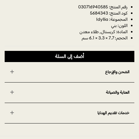
رقم المنتج: 030716940585
كود المنتج: 5684343
المجموعة: Idyllia
اللون: بني
المادة: كريستال, طلاء معدن
الحجم: 7.7 × 3.3 × 6.1 سم
أضف إلى السلة
الشحن والإرجاع
العناية والصيانة
خدمات تقديم الهدايا