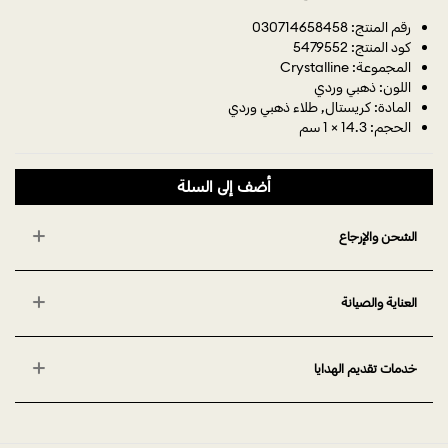
رقم المنتج: 030714658458
كود المنتج: 5479552
المجموعة: Crystalline
اللون: ذهبي وردي
المادة: كريستال, طلاء ذهبي وردي
الحجم: 14.3 × 1 سم
أضف إلى السلة
الشحن والإرجاع
العناية والصيانة
خدمات تقديم الهدايا