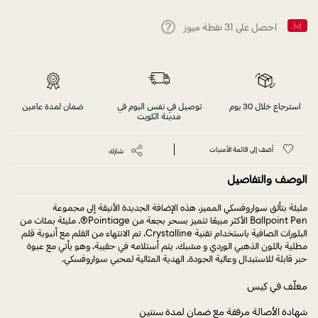
احصل على
31
نقطة ميوز
Help
استرجاع خلال 30 يوم
توصيل في نفس اليوم في
ضمان لمدة عامين
مدينة الكويت
أضف إلى قائمة الأمنيات
شارك
الوصف والتفاصيل
مليئة بتألق سواروفسكي المميز، هذه الإضافة الجديدة الأنيقة إلى مجموعة
Ballpoint Pen الأكثر مبيعًا تتميز بسحر بجعة من Pointiage®. مليئة بمئات من
البلورات الصافية باستخدام تقنية Crystalline، تم الانتهاء من القلم مع أنبوبة قلم
مطلية باللون الذهبي الوردي و مشبك. يتم أستلامه في حقيبة، وهو يأتي مع عبوة
حبر قابلة للاستبدال وعالية الجودة. الهدية المثالية لمحبي سواروفسكي.
مغلّف في كيس
شهادة الأصالة مرفقة مع ضمان لمدة سنتين