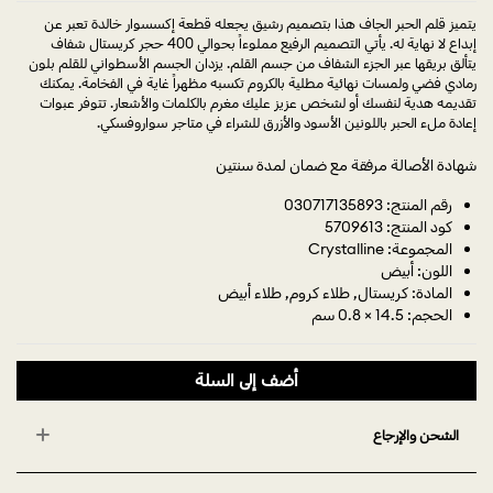
يتميز قلم الحبر الجاف هذا بتصميم رشيق يجعله قطعة إكسسوار خالدة تعبر عن
إبداع لا نهاية له. يأتي التصميم الرفيع مملوءاً بحوالي 400 حجر كريستال شفاف
يتألق بريقها عبر الجزء الشفاف من جسم القلم. يزدان الجسم الأسطواني للقلم بلون
رمادي فضي ولمسات نهائية مطلية بالكروم تكسبه مظهراً غاية في الفخامة. يمكنك
تقديمه هدية لنفسك أو لشخص عزيز عليك مغرم بالكلمات والأشعار. تتوفر عبوات
إعادة ملء الحبر باللونين الأسود والأزرق للشراء في متاجر سواروفسكي.
شهادة الأصالة مرفقة مع ضمان لمدة سنتين
رقم المنتج: 030717135893
كود المنتج: 5709613
المجموعة: Crystalline
اللون: أبيض
المادة: كريستال, طلاء كروم, طلاء أبيض
الحجم: 14.5 × 0.8 سم
أضف إلى السلة
الشحن والإرجاع