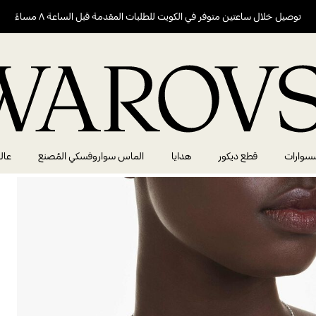
توصيل خلال ساعتين متوفر في الكويت للطلبات المقدمة قبل الساعة ٨ مساءً
سوارات
قطع ديكور
هدايا
الماس سواروفسكي المُصنع
عال