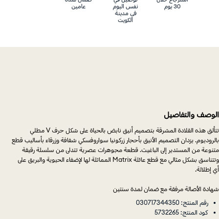
30 يوم
نفس اليوم
عامين
في مدينة
الكويت
الوصف والتفاصيل
تتألق هذه القلادة المشرقة بتصميم أنيق نابض بالحياة على شكل حرف V مطلي
بالروديوم. يزدان التصميم الأنيق بأحجار زركونيا سواروفسكي شفافة وزرقاء بأساليب قطع
متنوعة من المستدير إلى الباغيت. قطعة مجوهرات عصرية تتدلى من سلسلة رقيقة
وتتناسق بشكل مثالي مع قطع عائلة Matrix المماثلة لها لإضفاء الحيوية والبريق على
أي إطلالة.
شهادة الأصالة مرفقة مع ضمان لمدة سنتين
رقم المنتج: 030717344350
كود المنتج: 5732265