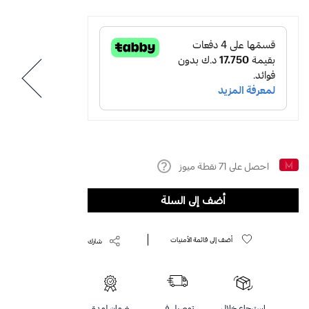
احصل على
71
نقطة ميوز
Help
أضف إلى السلة
أضف إلى قائمة الأمنيات
شارك
استرجاع خلال
توصيل في
ضمان لمدة