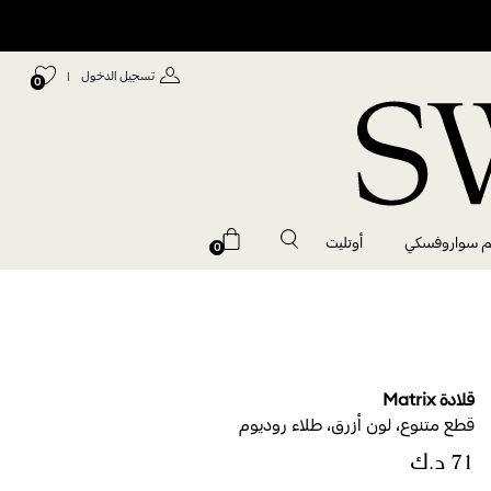
تسجيل الدخول
|
0
م سواروفسكي
أوتليت
0
قلادة Matrix
قطع متنوع، لون أزرق، طلاء روديوم