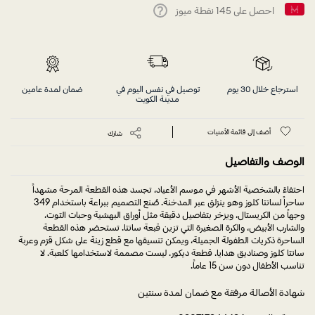
احصل على
145
نقطة ميوز
Help
استرجاع خلال 30 يوم
توصيل في نفس اليوم في
ضمان لمدة عامين
مدينة الكويت
أضف إلى قائمة الأمنيات
شارك
الوصف والتفاصيل
احتفاءً بالشخصية الأشهر في موسم الأعياد، تجسد هذه القطعة المرحة مشهداً
ساحراً لسانتا كلوز وهو ينزلق عبر المدخنة. صُنع التصميم ببراعة باستخدام 349
وجهاً من الكريستال، ويزخر بتفاصيل دقيقة مثل أوراق البهشية وحبات التوت،
والشارب الأبيض، والكرة الصغيرة التي تزين قبعة سانتا. تستحضر هذه القطعة
الساحرة ذكريات الطفولة الجميلة، ويمكن تنسيقها مع قطع زينة على شكل قزم وعربة
سانتا كلوز وصناديق هدايا. قطعة ديكور. ليست مصممة لاستخدامها كلعبة. لا
تناسب الأطفال دون سن 15 عاماً.
شهادة الأصالة مرفقة مع ضمان لمدة سنتين