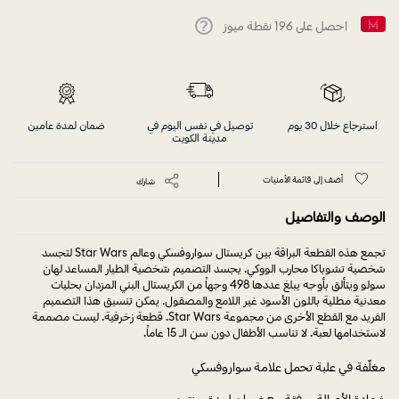
احصل على
196
نقطة ميوز
Help
استرجاع خلال 30 يوم
توصيل في نفس اليوم في
ضمان لمدة عامين
مدينة الكويت
أضف إلى قائمة الأمنيات
شارك
الوصف والتفاصيل
تجمع هذه القطعة البراقة بين كريستال سواروفسكي وعالم Star Wars لتجسد
شخصية تشوباكا محارب الووكي. يجسد التصميم شخصية الطيار المساعد لهان
سولو ويتألق بأوجه يبلغ عددها 498 وجهاً من الكريستال البني المزدان بحليات
معدنية مطلية باللون الأسود غير اللامع والمصقول. يمكن تنسيق هذا التصميم
الفريد مع القطع الأخرى من مجموعة Star Wars. قطعة زخرفية. ليست مصممة
لاستخدامها لعبة. لا تناسب الأطفال دون سن الـ 15 عاماً.
مغلّفة في علبة تحمل علامة سواروفسكي