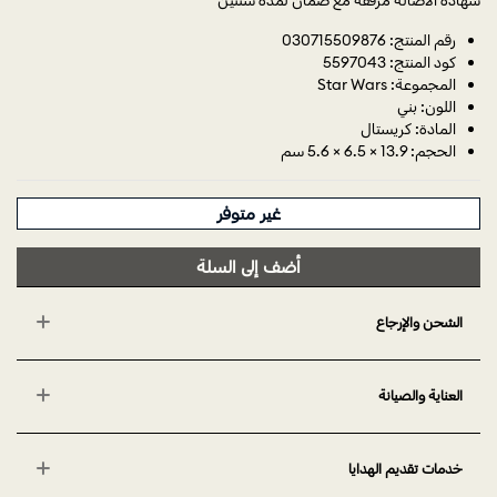
شهادة الأصالة مرفقة مع ضمان لمدة سنتين
رقم المنتج: 030715509876
كود المنتج: 5597043
المجموعة: Star Wars
اللون: بني
المادة: كريستال
الحجم: 13.9 × 6.5 × 5.6 سم
غير متوفر
أضف إلى السلة
الشحن والإرجاع
العناية والصيانة
خدمات تقديم الهدايا