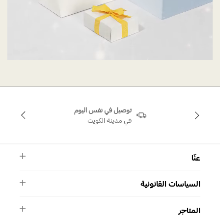
توصيل في نفس اليوم
في مدينة الكويت
عنّا
النشرة الأخبارية
السياسات القانونية
الأسئلة الشائعة
ماركة سواروفسكي
الشروط والأحكام
دليل المقاسات
المتاجر
سياسة الخصوصية
اتصل بنا
برنامج الولاء ميوز