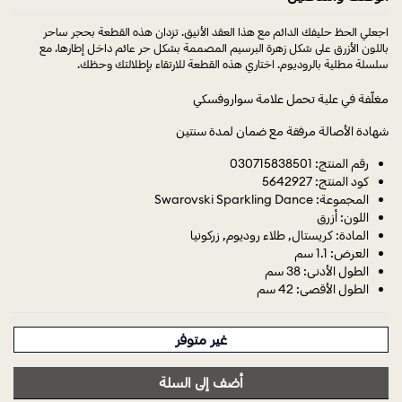
اجعلي الحظ حليفك الدائم مع هذا العقد الأنيق. تزدان هذه القطعة بحجر ساحر
باللون الأزرق على شكل زهرة البرسيم المصممة بشكل حر عائم داخل إطارها، مع
سلسلة مطلية بالروديوم. اختاري هذه القطعة للارتقاء بإطلالتك وحظك.
مغلّفة في علبة تحمل علامة سواروفسكي
شهادة الأصالة مرفقة مع ضمان لمدة سنتين
رقم المنتج: 030715838501
كود المنتج: 5642927
المجموعة: Swarovski Sparkling Dance
اللون: أزرق
المادة: كريستال, طلاء روديوم, زركونيا
العرض: 1.1 سم
الطول الأدنى: 38 سم
الطول الأقصى: 42 سم
غير متوفر
أضف إلى السلة