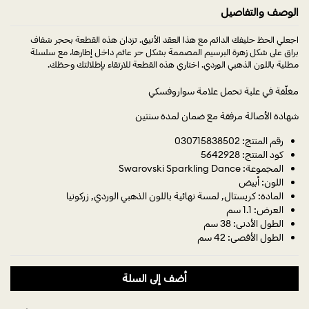
الوصف والتفاصيل
اجعلي الحظ حليفك الدائم مع هذا العقد الأنيق. تزدان هذه القطعة بحجر شفاف
براق على شكل زهرة البرسيم المصممة بشكل حر عائم داخل إطارها، مع سلسلة
مطلية باللون الذهبي الوردي. اختاري هذه القطعة للارتقاء بإطلالتك وحظك.
مغلّفة في علبة تحمل علامة سواروفسكي
شهادة الأصالة مرفقة مع ضمان لمدة سنتين
رقم المنتج: 030715838502
كود المنتج: 5642928
المجموعة: Swarovski Sparkling Dance
اللون: أبيض
المادة: كريستال, لمسة نهائية باللون الذهبي الوردي, زركونيا
العرض: 1.1 سم
الطول الأدنى: 38 سم
الطول الأقصى: 42 سم
أضف إلى السلة