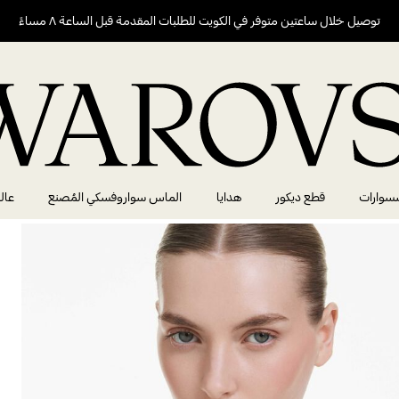
توصيل خلال ساعتين متوفر في الكويت للطلبات المقدمة قبل الساعة ٨ مساءً
سوارات
قطع ديكور
هدايا
الماس سواروفسكي المُصنع
عال