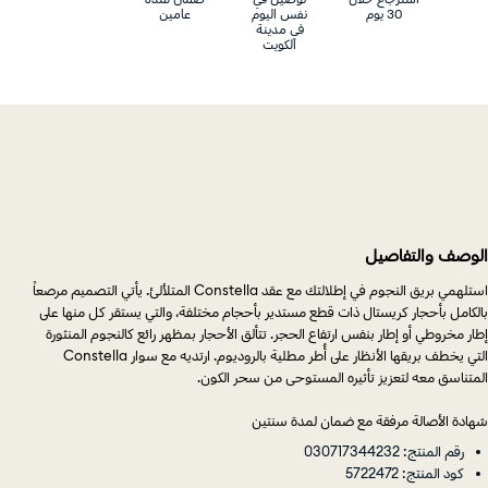
30 يوم
نفس اليوم
عامين
في مدينة
الكويت
الوصف والتفاصيل
استلهمي بريق النجوم في إطلالتك مع عقد Constella المتلألئ. يأتي التصميم مرصعاً
بالكامل بأحجار كريستال ذات قطع مستدير بأحجام مختلفة، والتي يستقر كل منها على
إطار مخروطي أو إطار بنفس ارتفاع الحجر. تتألق الأحجار بمظهر رائع كالنجوم المنثورة
التي يخطف بريقها الأنظار على أُطر مطلية بالروديوم. ارتديه مع سوار Constella
المتناسق معه لتعزيز تأثيره المستوحى من سحر الكون.
شهادة الأصالة مرفقة مع ضمان لمدة سنتين
رقم المنتج: 030717344232
كود المنتج: 5722472