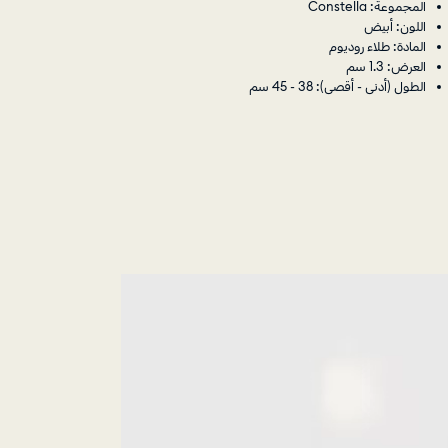
المجموعة: Constella
اللون: أبيض
المادة: طلاء روديوم
العرض: 1.3 سم
الطول (أدنى - أقصى): 38 - 45 سم