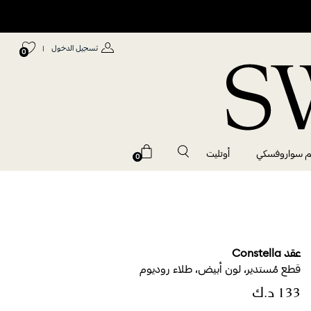
تسجيل الدخول
|
0
م سواروفسكي
أوتليت
0
عقد Constella
قطع مُستدير، لون أبيض، طلاء روديوم